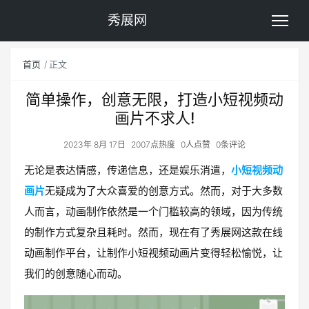
秀展网
首页
正文
简单操作，创意无限，打造小短视频动
画片不求人!
2023年 8月 17日
2007点热度
0人点赞
0条评论
无论是表达情感，传递信息，还是娱乐消遣，
小短视频动
画片
无疑成为了大众喜爱的创意方式。然而，对于大多数
人而言，动画制作依然是一个门槛较高的领域，因为传统
的制作方式复杂且耗时。然而，现在有了秀展网这款在线
动画制作平台，让制作小短视频动画片变得轻松愉悦，让
我们的创意随心而动。