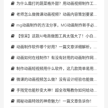
为什么霜打的蔬菜格外甜？用动画视频制作工具来科普
老师怎么做微课动画视频？动画内容策划要紧扣教学目标
mg动画制作的方法分享，MG动画制作新手必学
【惊呆】这款AI电商做图工具太强大了！小白也能秒变设计大神
动画制作软件哪个好用？一篇文章详细解析，新手必看！
动画如何在线制作？有没有好用的动画制作网站？
制作动画短视频用什么软件，这几款简单易用，不用复杂学习
微课的动画视频怎么做？没有设计经验也能做！
手残党也能秒变大神！超全攻略教你如何给动画视频加转场效果
揭秘动画特效的神奇魅力！一篇文章告诉你！