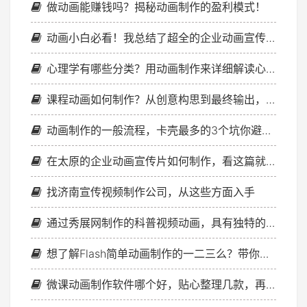
做动画能赚钱吗？揭秘动画制作的盈利模式！
动画小白必看！我总结了超全的企业动画宣传片制作流程，简单实用不踩坑！
心理学有哪些分类？用动画制作来详细解读心理学的不同分类及特点
课程动画如何制作？从创意构思到最终输出，完整制作逻辑
动画制作的一般流程，卡壳最多的3个坑你避开了吗？
在太原的企业动画宣传片如何制作，看这篇就够了
找济南宣传视频制作公司，从这些方面入手
通过秀展网制作的科普视频动画，具有独特的魅力和优势
想了解Flash简单动画制作的一二三么？带你领略动画创作的乐趣
微课动画制作软件哪个好，贴心整理几款，再也不用到处找