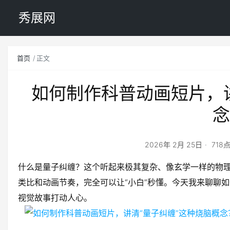
秀展网
首页
正文
如何制作科普动画短片，讲
念
2026年 2月 25日
718
什么是量子纠缠？这个听起来极其复杂、像玄学一样的物
类比和动画节奏，完全可以让“小白”秒懂。今天我来聊聊
视觉故事打动人心。