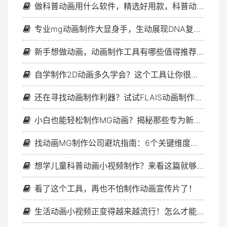
做科普动画用什么软件，精选好用款，科普动画快速上线
专业mg动画制作大显身手，生动展现DNA复制之舞！
新手想做动画，动画制作工具有哪些值得推荐？附避坑建议
自学制作2D动画多久学会？这个工具让你很快掌握！
还在寻找动画制作利器？试试FLAIS动画制作在线吧！
小白也能轻松制作MG动画？揭秘那些专为新手设计的动画网站
找动画MG制作公司避坑指南：6个关键维度帮你精准筛选
想学儿童科普动画小视频制作？来看这篇就够了！
看了这个工具，再也不怕制作动画宣传片了！
生活动画小视频正变得越来越流行！怎么才能创作出呢？