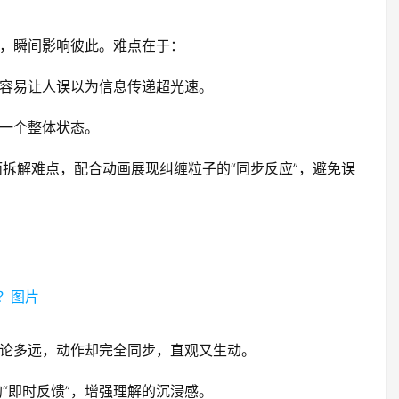
联，瞬间影响彼此。难点在于：
很容易让人误以为信息传递超光速。
用一个整体状态。
拆解难点，配合动画展现纠缠粒子的“同步反应”，避免误
无论多远，动作却完全同步，直观又生动。
“即时反馈”，增强理解的沉浸感。