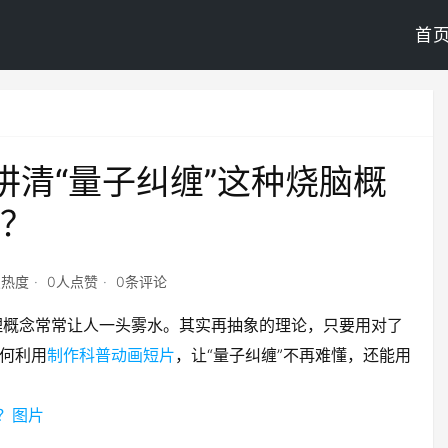
首
清“量子纠缠”这种烧脑概
？
点热度
0人点赞
0条评论
理概念常常让人一头雾水。其实再抽象的理论，只要用对了
如何利用
制作科普动画短片
，让“量子纠缠”不再难懂，还能用