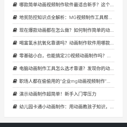
哪款简单动画视频制作软件最适合新手？这个你心动了吗？
地贫防控知识点全解析：MG视频制作工具帮你一看就懂
现在爆款动画都在怎么做？如何制作简单的动画视频短片更容易火
喝富氢水抗氧化靠谱吗？动画制作软件用哪款？
零基础小白，也能搞定2D视频动画制作吗？轻轻松松动手！
电脑动画制作工具怎么选才靠谱？发现你的动画新伙伴！
职场人都在偷偷用的“企业mg动画视频制作”法宝，谁用谁说香！
演示动画制作超简单！新手入门零压力
幼儿园卡通小动画制作：用动画教孩子知识，超高效