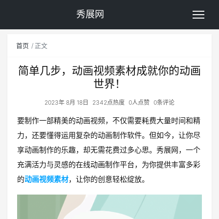
秀展网
首页
正文
简单几步，动画视频素材成就你的动画
世界！
2023年 8月 18日
2342点热度
0人点赞
0条评论
要制作一部精美的动画视频，不仅需要耗费大量时间和精
力，还要懂得运用复杂的动画制作软件。但如今，让你尽
享动画制作的乐趣，却无需花费过多心思。秀展网，一个
充满活力与灵感的在线动画制作平台，为你提供丰富多彩
的
动画视频素材
，让你的创意轻松绽放。