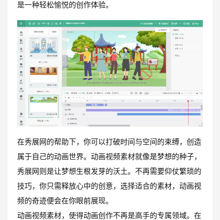
是一种轻松愉悦的创作体验。
在秀展网的帮助下，你可以打破时间与空间的束缚，创造
属于自己的动画世界。动画视频素材就像是梦想的种子，
秀展网则是让梦想生根发芽的沃土。不再需要仰仗繁琐的
技巧，你只需释放心中的创意，选择适合的素材，动画视
频的奇迹便会在你眼前展现。
动画视频素材，使得动画创作不再是高手的专属领域。在