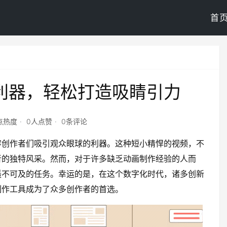
首
利器，轻松打造吸睛引力
2点热度
0人点赞
0条评论
容创作者们吸引观众眼球的利器。这种短小精悍的视频，不
者的独特风采。然而，对于许多缺乏动画制作经验的人而
遥不可及的任务。幸运的是，在这个数字化时代，诸多创新
制作工具成为了众多创作者的首选。