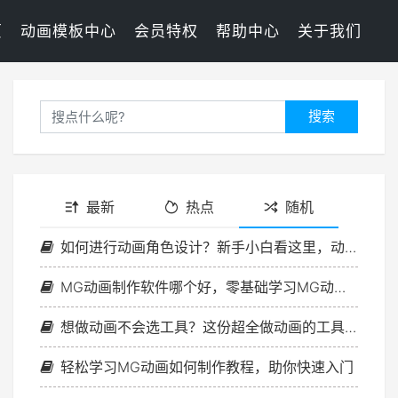
页
动画模板中心
会员特权
帮助中心
关于我们
搜索
最新
热点
随机
如何进行动画角色设计？新手小白看这里，动画角色原来是这样设计的！
MG动画制作软件哪个好，零基础学习MG动画，选这几款没错
想做动画不会选工具？这份超全做动画的工具指南请收好！
轻松学习MG动画如何制作教程，助你快速入门