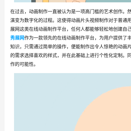
在过去，动画制作一直被认为是一项高门槛的艺术创作。
演变为数字化的过程。这使得动画片头视频制作对于普通
展网这类在线动画制作平台，任何人都能够轻松地创建自
秀展网
作为一款领先的在线动画制作平台，为用户提供了
知识，只需通过简单的操作，便能制作出令人惊艳的动画
的需求选择喜欢的样式，并在此基础上进行个性化定制。
作的可能性。