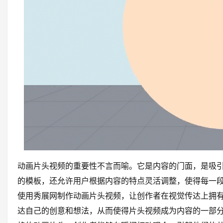
动画片头视频的重要性不言而喻。它是内容的门面，是吸
的模板，还允许用户根据内容的特点灵活调整，使得每一
使用秀展网制作动画片头视频，让创作者在视觉传达上拥
达自己的创意和想法，从而使得片头视频成为内容的一部