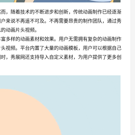
然而，随着技术的不断进步和创新，传统动画制作已经逐渐
用户来说不再遥不可及。不再需要昂贵的制作团队，通过秀
己的动画片头视频。
丰富多样的动画素材和效果。用户无需拥有复杂的动画制作
片头视频。平台内置了大量的动画模板，用户可以根据自己
同时，秀展网还支持导入自定义素材，为用户提供了更多创