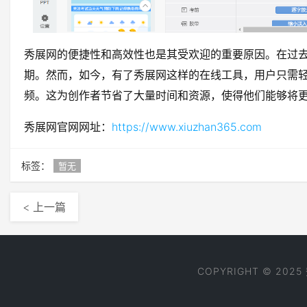
秀展网的便捷性和高效性也是其受欢迎的重要原因。在过
期。然而，如今，有了秀展网这样的在线工具，用户只需
频。这为创作者节省了大量时间和资源，使得他们能够将
秀展网官网网址：
https://www.xiuzhan365.com
标签：
暂无
< 上一篇
COPYRIGHT © 2025