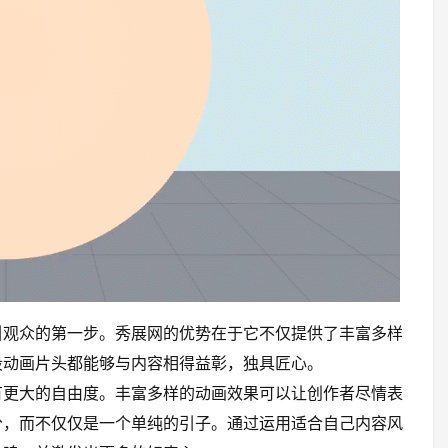
引观众的第一步。秀展网的优势在于它不仅提供了丰富多样
段动画片头都能够与内容相得益彰，独具匠心。
有更大的自由度。丰富多样的动画效果可以让创作者尽情表
分，而不仅仅是一个单纯的引子。通过运用适合自己内容风