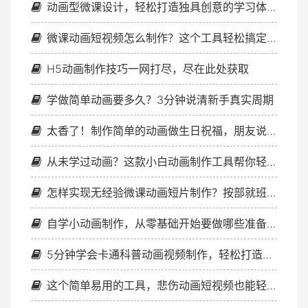
动画型微课设计，轻松打造独具创意的学习体验！
微课动画短视频怎么制作？这个工具轻松搞定不求人！
H5动画制作技巧一网打尽，尽在此处获取
学做简单动画要多久？3分钟说清新手真实周期
太香了！制作简单的动画做生日祝福，朋友说超特别！
从未学过动画？这款小白动画制作工具帮你轻松入门！
怎样实现无经验微课动画短片制作？按部就班，一步一步来
自学小动画制作，从零基础开始要做哪些准备？
5分钟学会卡通科普动画视频制作，轻松打造专属科普作品！
这个简单易用的工具，悲伤动画短视频也能轻松搞定！