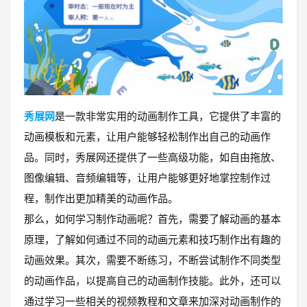
秀展网
是一款非常实用的动画制作工具，它提供了丰富的
动画模板和元素，让用户能够轻松制作出自己的动画作
品。同时，秀展网还提供了一些高级功能，如自由拖放、
图像编辑、音频编辑等，让用户能够更好地掌控制作过
程，制作出更加精美的动画作品。
那么，如何学习制作动画呢？首先，需要了解动画的基本
原理，了解如何通过不同的动画元素和技巧制作出有趣的
动画效果。其次，需要不断练习，不断尝试制作不同类型
的动画作品，以提高自己的动画制作技能。此外，还可以
通过学习一些相关的视频教程和文章来加深对动画制作的