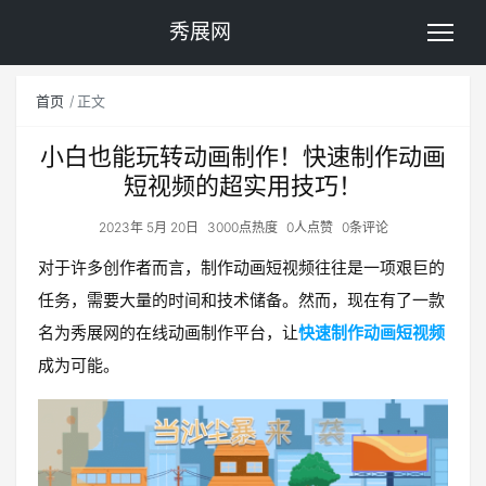
秀展网
首页
正文
小白也能玩转动画制作！快速制作动画
短视频的超实用技巧！
2023年 5月 20日
3000点热度
0人点赞
0条评论
对于许多创作者而言，制作动画短视频往往是一项艰巨的
任务，需要大量的时间和技术储备。然而，现在有了一款
名为秀展网的在线动画制作平台，让
快速制作动画短视频
成为可能。