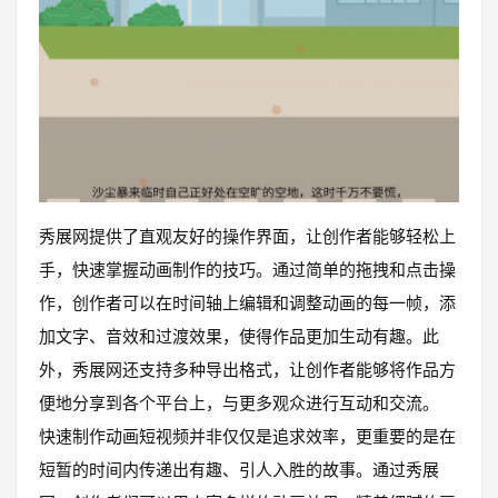
秀展网提供了直观友好的操作界面，让创作者能够轻松上
手，快速掌握动画制作的技巧。通过简单的拖拽和点击操
作，创作者可以在时间轴上编辑和调整动画的每一帧，添
加文字、音效和过渡效果，使得作品更加生动有趣。此
外，秀展网还支持多种导出格式，让创作者能够将作品方
便地分享到各个平台上，与更多观众进行互动和交流。
快速制作动画短视频并非仅仅是追求效率，更重要的是在
短暂的时间内传递出有趣、引人入胜的故事。通过秀展