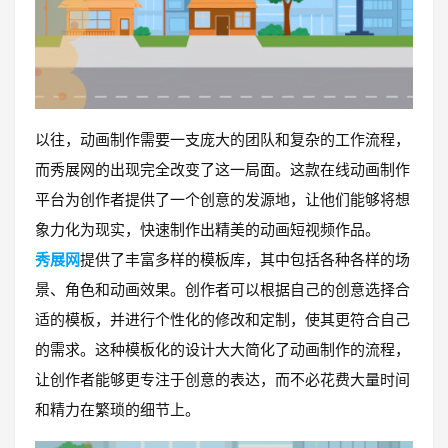
以往，动画制作需要一支庞大的团队和复杂的工作流程，
而秀展网的出现完全改变了这一局面。这款在线动画制作
平台为创作者提供了一个创意的发源地，让他们能够将想
象力化为现实，快速制作出精美的动画短视频作品。
秀展网
提供了丰富多样的模板库，其中包括各种各样的场
景、角色和动画效果。创作者可以根据自己的创意选择合
适的模板，并进行个性化的修改和定制，使其更符合自己
的需求。这种模板化的设计大大简化了动画制作的流程，
让创作者能够更专注于创意的表达，而不必花费大量时间
和精力在繁琐的细节上。