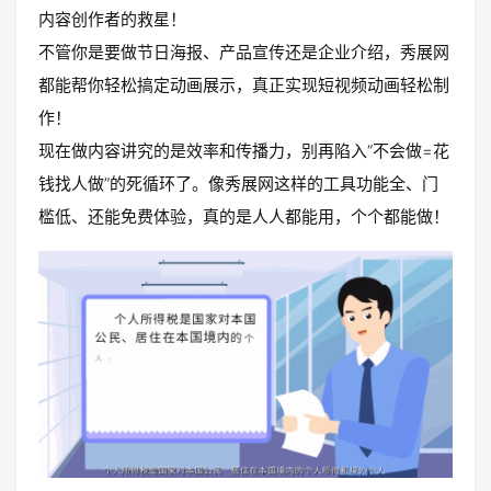
内容创作者的救星！
不管你是要做节日海报、产品宣传还是企业介绍，秀展网
都能帮你轻松搞定动画展示，真正实现短视频动画轻松制
作！
现在做内容讲究的是效率和传播力，别再陷入“不会做=花
钱找人做”的死循环了。像秀展网这样的工具功能全、门
槛低、还能免费体验，真的是人人都能用，个个都能做！