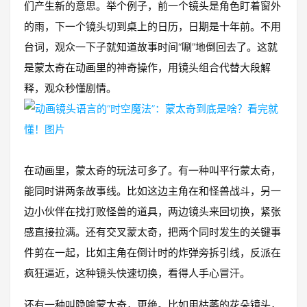
们产生新的意思。举个例子，前一个镜头是角色盯着窗外
的雨，下一个镜头切到桌上的日历，日期是十年前。不用
台词，观众一下子就知道故事时间“唰”地倒回去了。这就
是蒙太奇在动画里的神奇操作，用镜头组合代替大段解
释，观众秒懂剧情。
在动画里，蒙太奇的玩法可多了。有一种叫平行蒙太奇，
能同时讲两条故事线。比如这边主角在和怪兽战斗，另一
边小伙伴在找打败怪兽的道具，两边镜头来回切换，紧张
感直接拉满。还有交叉蒙太奇，把两个同时发生的关键事
件剪在一起，比如主角在倒计时的炸弹旁拆引线，反派在
疯狂逼近，这种镜头快速切换，看得人手心冒汗。
还有一种叫隐喻蒙太奇，更绝。比如用枯萎的花朵镜头，