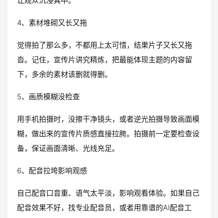
让观众沉浸其中。
4、素材堆砌又长又拖
觉得拍了那么多，不都用上太可惜，结果片子又长又拖
沓。记住，宣传片讲究精炼，把最能体现主题的内容留
下，多余的素材该删就得删。
5、画质模糊没检查
用手机拍摄时，没擦干净镜头，或者逆光拍摄导致画面模
糊，做出来的宣传片质感直接拉胯。拍摄前一定要检查设
备，保证画面清晰、光线充足。
6、配音拉垮影响观感
自己配音口音重、语气太平淡，影响观看体验。如果自己
配音效果不好，找专业配音员，或者用靠谱的AI配音工