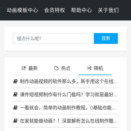
页
动画模板中心
会员特权
帮助中心
关于我们
搜索
最新
热点
随机
制作动画视频的软件那么多，新手用这个在线平台更便捷
课件短视频制作有什么门槛吗？学习就是最好的答案！
一看就会，简单的动画制作教程，0基础也能做出高级感！
在家就能做动画？！深度解析怎么在线制作酷炫动画大片