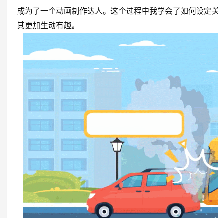
成为了一个动画制作达人。这个过程中我学会了如何设定
其更加生动有趣。