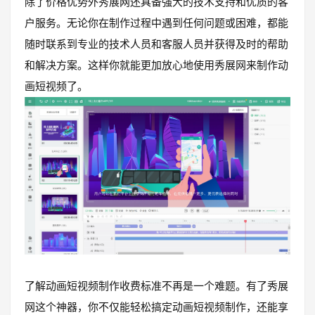
除了价格优势外秀展网还具备强大的技术支持和优质的客
户服务。无论你在制作过程中遇到任何问题或困难，都能
随时联系到专业的技术人员和客服人员并获得及时的帮助
和解决方案。这样你就能更加放心地使用秀展网来制作动
画短视频了。
了解动画短视频制作收费标准不再是一个难题。有了秀展
网这个神器，你不仅能轻松搞定动画短视频制作，还能享