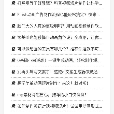
打呼噜等于好睡眠？科普视频短片制作让科学来发声
Flash动画广告制作流程也能轻松搞定？快来试试看！
脑门大的人真的更聪明吗？用动画视频制作软件来辟谣
零基础也能秒懂！动画角色设计全攻略，让你的创意飞起来！
可以做动画的工具有哪几个？推荐你这款不可或缺的神器！
0基础小白逆袭！一键生成动画，轻松制作爆款视频
别再头痛写文案了！这款ai文案生成器来救急！
想学简单动画短片制作？来这儿就对啦！
mg素材网超省心，推荐给小白快试试！
如何制作英语对话视频短片？试试用动画形式来制作！