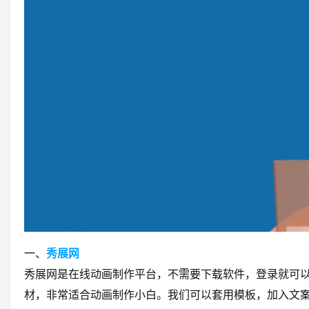
一、
秀展网
秀展网是在线动画制作平台，不需要下载软件，登录就可
材，非常适合动画制作小白。我们可以套用模板，加入文