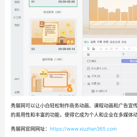
秀展网可以让小白轻松制作商务动画、课程动画和广告宣
的易用性和丰富的功能，使得它成为个人和企业在多媒体
秀展网官网网址：
https://www.xiuzhan365.com