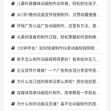
儿童科普趣味动画制作这样做，轻松抓住孩子注意力！
从0到1教你店面宣传视频制作，点赞收藏慢慢学
环保广告公益广告动画制作，这里有方法，速来学习！
从素材准备到制作过程，轻松掌握如何录制微课动画的窍门！
3分钟学会！如何快速制作抖音动画短视频呢？新手必看技巧！
新手怎么制作动画视频得更好？我来给你支几招！
企业宣传片难做？一个广告狗含泪分享宣传视频短片制作要点
为什么自己挠的痒痒没那么痒呢？用在线创意视频制作来科普
自媒体简单动画短片制作，简单教程一学就会！
为什么你的动画没灵魂？扁平化动画制作的视觉语言构建法则