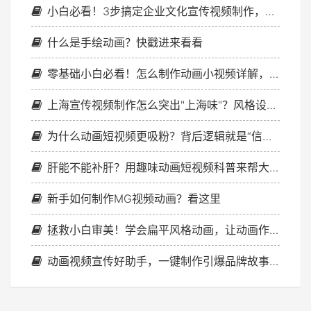
小白必看！3步搞定企业文化宣传视频制作，零基础也能秒变大神！
什么是手绘动画？快戳进来看看
零基础小白必看！怎么制作动画小视频详解，轻松学会不求人！
上海宣传视频制作怎么突出"上海味"？风格设计有技巧！
为什么动画短视频更吸粉？背后逻辑就是“信息+趣味”！
肝能不能补肝？用趣味动画短视频科普来帮大家解答
新手如何制作MG视频动画？看这里
拯救小白审美！学会扁平风格动画，让动画作品秒变高大上！
动画视频宣传好助手，一键制作引爆品牌故事！