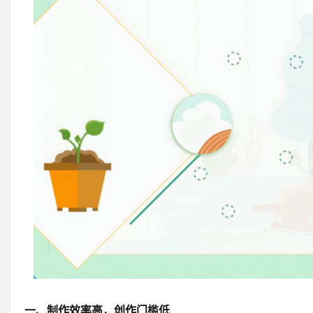
一、制作效率高，创作门槛低