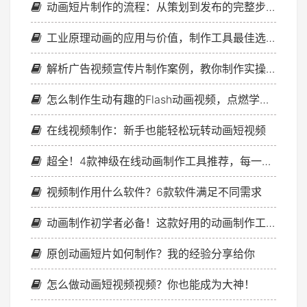
动画短片制作的流程：从策划到发布的完整步骤解析
工业原理动画的应用与价值，制作工具最佳选择
解析广告视频宣传片制作案例，教你制作实操过程
怎么制作生动有趣的Flash动画视频，点燃学生的学习兴趣？
在线视频制作：新手也能轻松玩转动画短视频
超全！4款神级在线动画制作工具推荐，每一款都好用！
视频制作用什么软件？6款软件满足不同需求
动画制作初学者必备！这款好用的动画制作工具值得入手？
原创动画短片如何制作？我的经验分享给你
怎么做动画短视频视频？你也能成为大神！