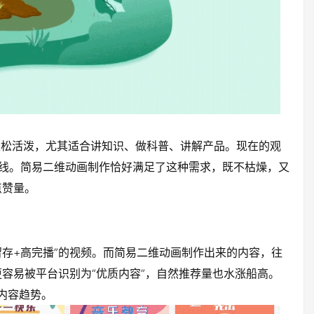
轻松活泼，尤其适合讲知识、做科普、讲解产品。现在的观
线。简易二维动画制作恰好满足了这种需求，既不枯燥，又
点赞量。
留存+高完播”的视频。而简易二维动画制作出来的内容，往
容易被平台识别为“优质内容”，自然推荐量也水涨船高。
的内容趋势。