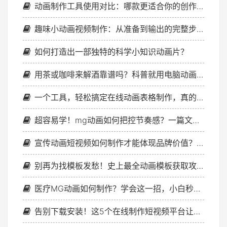
动画制作工具使用对比：哪款更适合你的创作需求？
趣味小动画视频制作：从准备到输出的完整步骤，超详细
如何打造出一部独特的科学小知识动画片？
用茶或咖啡来解酒靠谱吗？科普就用电脑动画制作
一个工具，轻松搞定在线动画表格制作，真的太好用了
超容易学！mg动画如何把控节奏感？一篇文章讲清楚！
宣传动画短视频如何制作才能体现品牌价值？内容设计指南
别再为找模板发愁！史上最全动画模板获取攻略，赶紧收藏！
医疗MG动画如何制作？学会这一招，小白秒变大神！
告别下载安装！这5个在线制作短视频平台让你一键出片