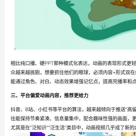
相比纯口播、硬PPT那种模式化表达，动画的表现形式更
众越来越挑剔，想要抓住他们的眼球，必须内容+形式双在
能通过角色、对白、动态效果增强记忆点，提高完播率和
三、平台偏爱动画内容，推荐更给力
抖音、B站、小红书等平台的算法，越来越倾向于推送“高
往能保持节奏紧凑、信息量集中，配合趣味性强的画面，更
尤其是在“泛知识”“泛生活”类目中，动画视频几乎成了新