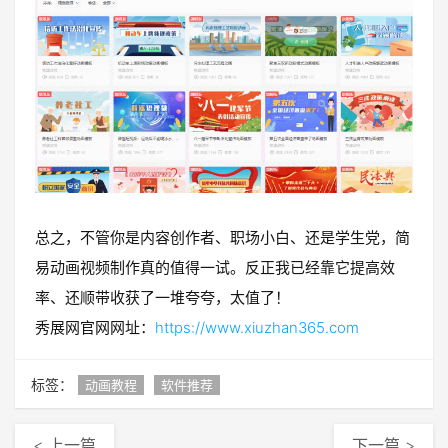
总之，不管你是内容创作者、职场小白、还是学生党，简
易动画视频制作真的值得一试。反正我已经靠它提高效
率、还顺带收获了一堆夸夸，太值了！
秀展网官网网址：
https://www.xiuzhan365.com
标签：
动画教程
软件推荐
< 上一篇
下一篇 >