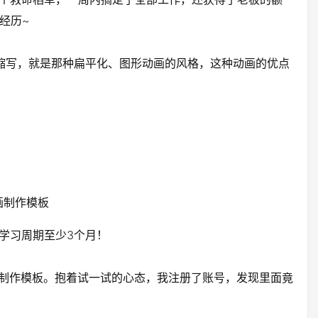
经历~
ics的缩写，就是那种扁平化、图形动画的风格，这种动画的优点
能，学习周期至少3个月！
制作模板。抱着试一试的心态，我注册了账号，发现里面竟