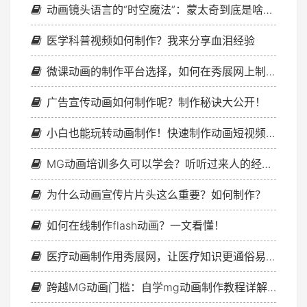
动画镜头语言的“时空魔法”：蒙太奇到底是啥？看完就懂！
医学科普视频如何制作？我来分享血泪经验
微课动画的制作平台选择，如何在秀展网上制作微课动画？
广告宣传动画如何制作呢？制作秘诀大公开！
小白也能玩转动画制作！快速制作动画短视频的超实用技巧！
MG动画培训多久可以学会？听听过来人的经验！
为什么动画宣传片片头这么重要？如何制作？
如何在线制作flash动画？一文看懂！
医疗动画制作用秀展网，让医疗知识更通俗易懂
跨越MG动画门槛：自学mg动画制作教程详解每一步