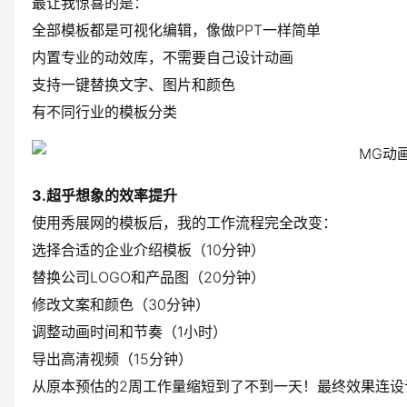
最让我惊喜的是：
全部模板都是可视化编辑，像做PPT一样简单
内置专业的动效库，不需要自己设计动画
支持一键替换文字、图片和颜色
有不同行业的模板分类
3.超乎想象的效率提升
使用秀展网的模板后，我的工作流程完全改变：
选择合适的企业介绍模板（10分钟）
替换公司LOGO和产品图（20分钟）
修改文案和颜色（30分钟）
调整动画时间和节奏（1小时）
导出高清视频（15分钟）
从原本预估的2周工作量缩短到了不到一天！最终效果连设