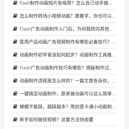
flash制作动画短片有啥用？怎么自己动手做一个？
怎么制作转场小视频动画？跟着学，你也可以做到！
Flash广告动画制作入门后，为何我转向其他工具？
医用产品动画广告视频制作有哪些必备技巧？进来学一下吧！
动画制作初学者该如何起步？动画制作工具推荐从这款开始！
Flash广告动画制作技巧有哪些？揭秘制作过程中的小窍门！
动画制作流程是怎么样的？一篇文章告诉你，小白轻松做动画
一键搞定动画制作，原来做动画可以这么简单！
蟑螂不能踩，越踩越多？用创意卡通小动画制作来讲科学
新手如何做短视频？这套方法快收藏