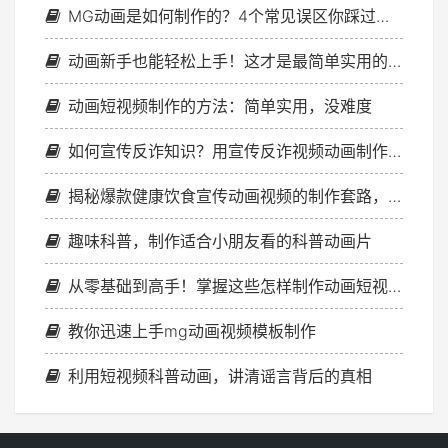
MG动画是如何制作的？4个常见误区你踩过吗？
动画新手也能轻松上手！这才是最简单实用的如何做2d动画方法！
动画短视频制作的方法：简单实用，没难度
如何宣传反诈知识？用宣传反诈视频动画制作更高效
揭秘爆款健康饮食宣传动画视频的制作套路，学会就能用！
趣味科普，制作适合小朋友看的科普动画片
从零基础到高手！掌握这些怎样制作动画短视频的软件，让你的创意一键爆红！
教你迅速上手mg动画视频模板制作
利用短视频科普动画，讲清谣言背后的真相