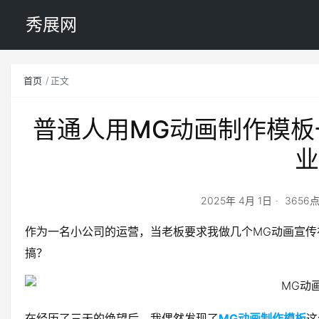
秀展网
首页
正文
普通人用MG动画制作模板
业
2025年 4月 1日
3656
作为一名小公司的运营，当老板要求我做几个MG动画宣传
搞？
在经历了三天的绝望后，我偶然发现了
MG动画制作模板
这