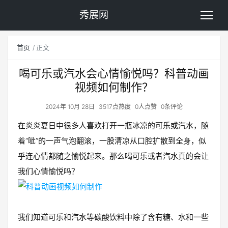
秀展网
首页
正文
喝可乐或汽水会心情愉悦吗？科普动画
视频如何制作？
2024年 10月 28日
3517点热度
0人点赞
0条评论
在炎炎夏日中很多人喜欢打开一瓶冰凉的可乐或汽水，随
着“呲”的一声气泡翻滚，一股清凉从口腔扩散到全身，似
乎连心情都随之愉悦起来。那么喝可乐或者汽水真的会让
我们心情愉悦吗？
我们知道可乐和汽水等碳酸饮料中除了含有糖、水和一些