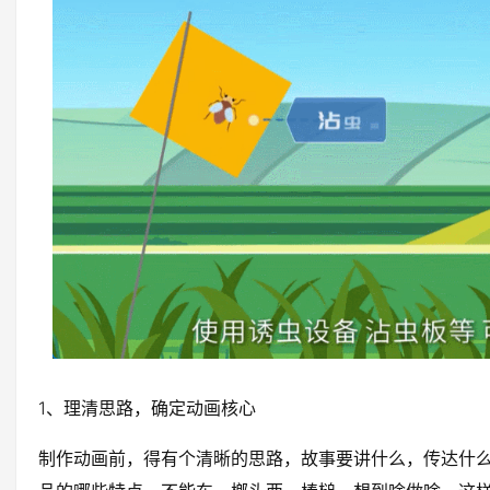
1、理清思路，确定动画核心
制作动画前，得有个清晰的思路，故事要讲什么，传达什