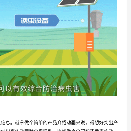
么信息。就拿做个简单的产品介绍动画来说，得想好突出产