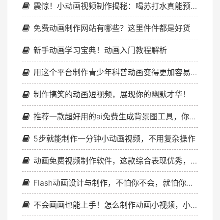
震惊！小动画视频制作揭秘：喝苏打水真能预防痛风吗？
免费动画制作网站有哪些？这里件件都是好货
新手动画学习宝典！动画入门教程解析
用这个平台制作青少年科普动画变得更加容易和便捷
制作搞笑的动画短视频，展现你的幽默才华！
推荐一款超好用的ai免费生成背景图工具，你真的会爱上它！
5步就能制作一分钟小动画视频，不用复杂操作
动画免费视频制作软件，这款综合表现优秀，新手首选
Flash动画设计与制作，不怕你不会，就怕你懒得动！
不会画画也能上手！怎么制作动画小视频，小白也能轻松搞定～