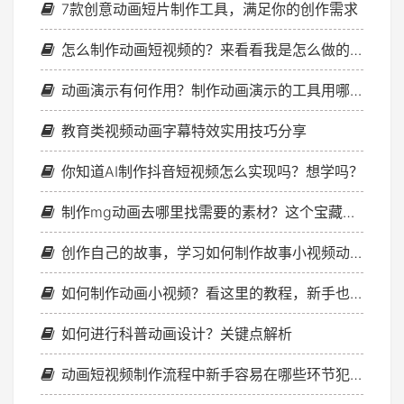
7款创意动画短片制作工具，满足你的创作需求
怎么制作动画短视频的？来看看我是怎么做的！
动画演示有何作用？制作动画演示的工具用哪个？
教育类视频动画字幕特效实用技巧分享
你知道AI制作抖音短视频怎么实现吗？想学吗？
制作mg动画去哪里找需要的素材？这个宝藏级动画制作平台不容错过！
创作自己的故事，学习如何制作故事小视频动画
如何制作动画小视频？看这里的教程，新手也能学会
如何进行科普动画设计？关键点解析
动画短视频制作流程中新手容易在哪些环节犯错？