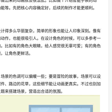
样做出来的动画就会很混乱。比如做个介绍智能手表的动
功能等。先把核心内容确定好，后续的制作才能更顺利。
设计得多么华丽复杂，简单的形象也能让人印象深刻。像有
和动作，也能很吸引人。在设计角色的时候，可以多参考一
的。比如有的角色大眼睛，给人感觉很无辜可爱；有的角色
磨，让角色更鲜活。
，场景的色调可以偏暖一些；要是冒险的故事，场景可以设
摆件、路边的花草，这些细节能让动画更真实。不过也别加
主题来搭建场景，营造出合适的氛围。