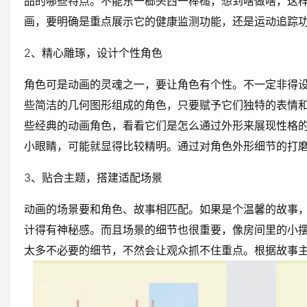
品的哪些特点。不能东一榔头西一棒槌，想到啥做啥，这
画，要明确是重点展示它的健康监测功能，还是运动追踪
2、精心雕琢，设计个性角色
角色可是动画的灵魂之一，要让角色有个性。不一定非得
些简洁的几何图形组成的角色，只要赋予它们独特的表情
些经典的动画角色，看看它们是怎么通过外形来展现性格
小眼睛，可能就显得比较精明。通过对角色外形细节的打
3、贴合主题，搭建适配场景
动画的场景要和角色、故事相匹配。如果是个温馨的故事
计得有神秘感。而且场景的细节也很重要，像房间里的小
太多不必要的细节，不然会让观众抓不住重点。根据故事