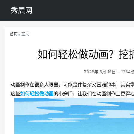
秀展网
首页
正文
如何轻松做动画？挖
2025年 5月 15日
1764
动画制作在很多人眼里，可能是件复杂又困难的事，其实
这些
如何轻松做动画
的小窍门，让我们在动画制作上更得