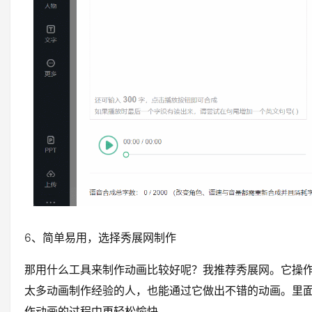
6、简单易用，选择秀展网制作
那用什么工具来制作动画比较好呢？我推荐秀展网。它操
太多动画制作经验的人，也能通过它做出不错的动画。里
作动画的过程中更轻松愉快。