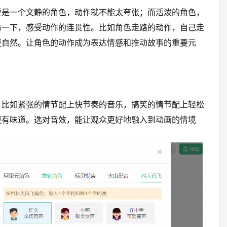
要是一个文静的角色，动作就不能太夸张；而活泼的角色，
仿一下，感受动作的连贯性。比如角色走路的动作，自己走
更自然。让角色的动作成为表达情感和推动故事的重要元
。比如紧张的情节配上快节奏的音乐，搞笑的情节配上轻松
更有味道。选对音效，能让观众更好地融入到动画的情境