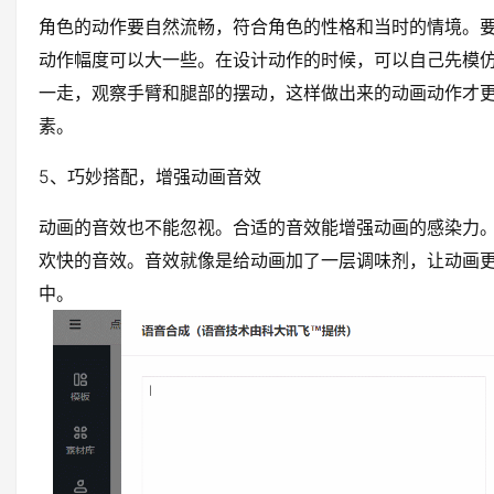
角色的动作要自然流畅，符合角色的性格和当时的情境。
动作幅度可以大一些。在设计动作的时候，可以自己先模
一走，观察手臂和腿部的摆动，这样做出来的动画动作才
素。
5、巧妙搭配，增强动画音效
动画的音效也不能忽视。合适的音效能增强动画的感染力
欢快的音效。音效就像是给动画加了一层调味剂，让动画
中。