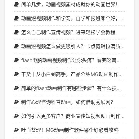
简单几步，动画视频素材成就你的动画世界！
动画短视频制作和学习，自学和报班哪个好，详细对比分析
怎么自己制作宣传视频？进来轻松学会教程
动画短视频怎么做更吸引人？卡点剪辑拉满质感
flash电脑动画视频制作让你头疼？看完这篇就够了！
干货｜从小白到高手，产品介绍MG动画制作全攻略，这篇值得收藏！
简单的flash动画制作有哪些步骤？有什么技巧？
制作心理咨询科普动画，如何借助秀展网？
如何引入更多客户？商业宣传短视频动画制作，关键所在！
吐血整理！MG动画制作软件哪个好必看攻略