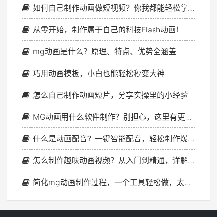
如何自己制作动画做短视频？你我都能轻松掌握！
从零开始，制作属于自己的科技Flash动画！
mg动画是什么？原理、特点、优势全涵盖
巧用动画模板，小白也能轻松秒变大神
怎么自己制作动画短片，分享实操里的小经验
MG动画用什么软件制作？别担心，这里有更好的选择！
什么是动画配音？一键智能配音，轻松制作爆款视频！
怎么制作趣味动画视频？从入门到精通，详解创意动画制作全流程
简化mg动画制作过程，一个工具轻松做，太方便！