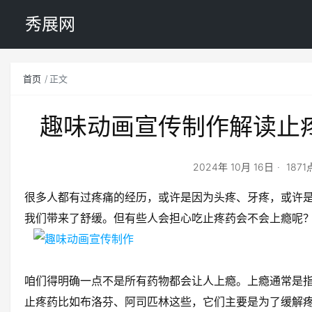
秀展网
首页
正文
趣味动画宣传制作解读止
2024年 10月 16日
187
很多人都有过疼痛的经历，或许是因为头疼、牙疼，或许
我们带来了舒缓。但有些人会担心吃止疼药会不会上瘾呢
咱们得明确一点不是所有药物都会让人上瘾。上瘾通常是
止疼药比如布洛芬、阿司匹林这些，它们主要是为了缓解