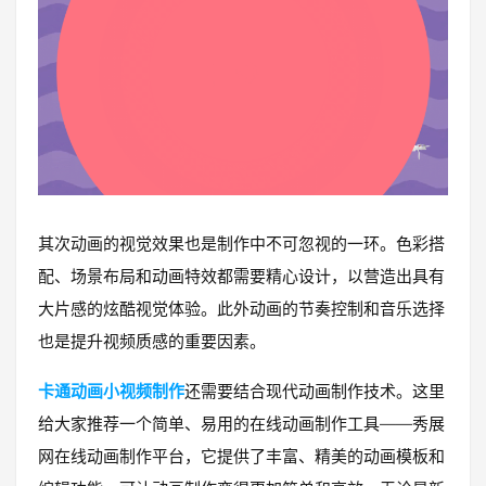
其次动画的视觉效果也是制作中不可忽视的一环。色彩搭
配、场景布局和动画特效都需要精心设计，以营造出具有
大片感的炫酷视觉体验。此外动画的节奏控制和音乐选择
也是提升视频质感的重要因素。
卡通动画小视频制作
还需要结合现代动画制作技术。这里
给大家推荐一个简单、易用的在线动画制作工具——秀展
网在线动画制作平台，它提供了丰富、精美的动画模板和