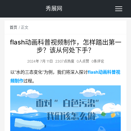
秀展网
首页
正文
flash动画科普视频制作，怎样踏出第一
步？该从何处下手？
2024年 7月 11日
2307点热度
0人点赞
0条评论
以“水的三态变化”为例，我们将深入探讨
flash动画科普视
频制作
过程。