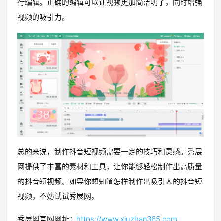
行编辑。正确的编辑可以让视频更加简洁明了，同时增强
视频的吸引力。
总的来说，制作抖音短视频需要一定的技巧和灵感。秀展
网提供了丰富的素材和工具，让你能够轻松制作出高质量
的抖音短视频。如果你想知道怎样制作出吸引人的抖音短
视频，不妨试试秀展网。
秀展网官网网址：
https://www.xiuzhan365.com