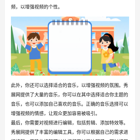
频，以增强视频的个性。
此外，你还可以选择适合的音乐，以增强视频的氛围。秀
展网提供了大量的音乐，你可以在其中选择适合你主题的
音乐，也可以添加自己喜欢的音乐。正确的音乐选择可以
增强视频的情感，让观众更加容易被吸引。
最后，你需要对视频进行编辑，包括剪辑、添加特效等。
秀展网提供了丰富的编辑工具，你可以根据自己的需求进