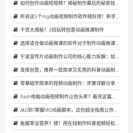
如何创作动画短视频？揭秘制作幕后的秘密技巧
听说这5个mg动画视频制作软件贼好用！新手必看
干货大揭秘！3招玩转创意动画微课制作
选择适合做动画微课的软件对于制作动画微课至关重要
宁波宣传片动画制作公司的核心能力拆解：如何判断专业度
发挥创意，推荐一款简单又实用的科普动画制作工具！
零基础学简单的视频动画制作：步骤详解分享
flash电脑动画视频制作让你头疼？看完这篇就够了！
从0到1掌握MG动画脚本，这份超全指南让你秒变动画高手！
鱼腥草没营养？错！用在线制作科普视频轻松了解它的好处