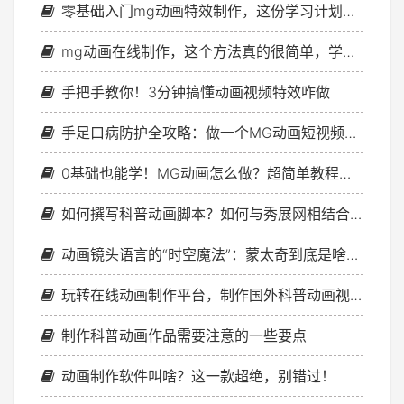
零基础入门mg动画特效制作，这份学习计划请收好
mg动画在线制作，这个方法真的很简单，学起来
手把手教你！3分钟搞懂动画视频特效咋做
手足口病防护全攻略：做一个MG动画短视频科普知识要点
0基础也能学！MG动画怎么做？超简单教程来了！
如何撰写科普动画脚本？如何与秀展网相结合进行创作？
动画镜头语言的“时空魔法”：蒙太奇到底是啥？看完就懂！
玩转在线动画制作平台，制作国外科普动画视频！
制作科普动画作品需要注意的一些要点
动画制作软件叫啥？这一款超绝，别错过！