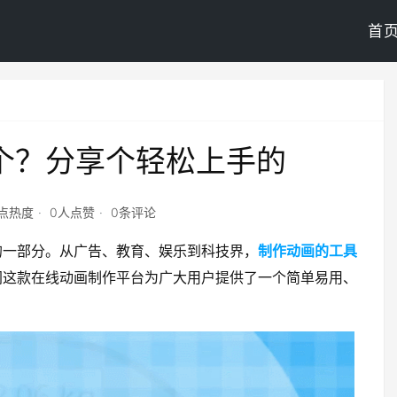
首
个？分享个轻松上手的
0点热度
0人点赞
0条评论
的一部分。从广告、教育、娱乐到科技界，
制作动画的工具
网这款在线动画制作平台为广大用户提供了一个简单易用、