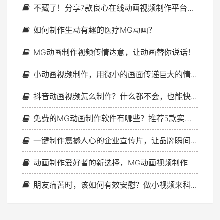
不藏了！分享7款良心在线动画视频制作平台，0基础也能做出美翻天的动画！
如何制作生动有趣的医疗MG动画？
MG动画制作视频传情达意，让动画替你说话！
小动画视频制作，用微小的画面传递巨大的情感！
抖音动画视频怎么制作？什么都不会，也能快速上手！
免费的MG动画制作软件有哪些？推荐5款实用工具，快快get起来
一键制作震撼人心的企业宣传片，让品牌瞬间提亮！
动画制作爱好者的新选择，MG动画视频制作网站值得一试！
朋友痛苦时，该如何有效安慰？做小视频来科普知识