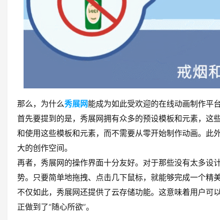
那么，为什么
秀展网
能成为如此受欢迎的在线动画制作平
首先要提到的是，秀展网拥有众多的预设模板和元素，这
和使用这些模板和元素，而不需要从零开始制作动画。此
大的创作空间。
再者，秀展网的操作界面十分友好。对于那些没有太多设
势。只要简单地拖拽、点击几下鼠标，就能够完成一个精
不仅如此，秀展网还提供了云存储功能。这意味着用户可
正做到了“随心所欲”。