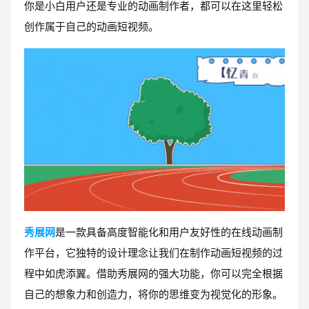
你是小白用户还是专业的动画制作者，都可以在这里轻松
创作属于自己的动画短视频。
秀展网
是一款具备高度智能化和用户友好性的在线动画制
作平台，它独特的设计理念让我们在制作动画短视频的过
程中如虎添翼。借助秀展网的强大功能，你可以完全根据
自己的想象力和创造力，将你的思维变为视觉化的形象。