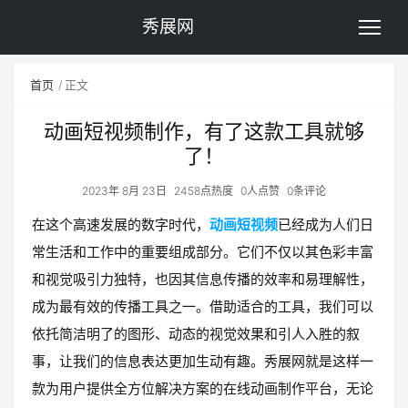
秀展网
首页
正文
动画短视频制作，有了这款工具就够
了！
2023年 8月 23日
2458点热度
0人点赞
0条评论
在这个高速发展的数字时代，
动画短视频
已经成为人们日
常生活和工作中的重要组成部分。它们不仅以其色彩丰富
和视觉吸引力独特，也因其信息传播的效率和易理解性，
成为最有效的传播工具之一。借助适合的工具，我们可以
依托简洁明了的图形、动态的视觉效果和引人入胜的叙
事，让我们的信息表达更加生动有趣。秀展网就是这样一
款为用户提供全方位解决方案的在线动画制作平台，无论