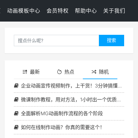
页
动画模板中心
会员特权
帮助中心
关于我们
搜索
最新
热点
随机
企业动画宣传视频制作，上干货！3分钟搞懂制作全流程
微课制作教程，用对方法，1小时出一个优质微课
全面解析MG动画制作流程的各个阶段
如何在线制作动画？你真的需要这个！