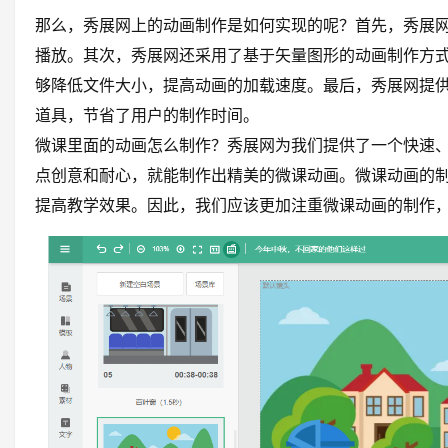
那么，秀展网上的动画制作是如何实现的呢？首先，秀展网
播放。其次，秀展网还采用了基于矢量图形的动画制作方
够降低文件大小，提高动画的加载速度。最后，秀展网提
道具，节省了用户的制作时间。
微课里面的动画怎么制作？秀展网为我们提供了一个快速
点创意和耐心，就能制作出精美的微课动画。微课动画的
提高教学效果。因此，我们应该更加注重微课动画的制作