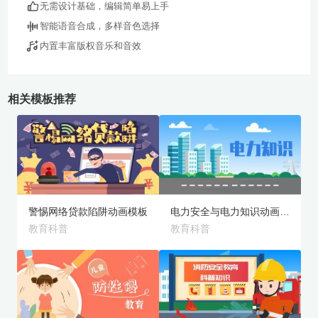
无需设计基础，编辑简单易上手
智能语音合成，多样音色选择
内置丰富版权音乐和音效
相关模板推荐
旗舰版
高级版
预览
预览
警惕网络贷款陷阱动画模板
电力安全与电力知识动画模板
教育科普
教育科普
旗舰版
旗舰版
预览
预览