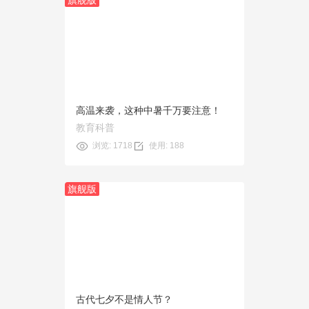
旗舰版
预览
使用
高温来袭，这种中暑千万要注意！
教育科普
浏览: 1718
使用: 188
旗舰版
预览
使用
古代七夕不是情人节？