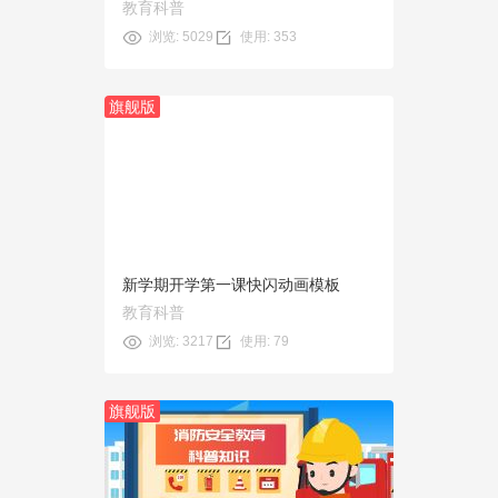
教育科普
浏览: 5029
使用: 353
旗舰版
预览
使用
新学期开学第一课快闪动画模板
教育科普
浏览: 3217
使用: 79
旗舰版
预览