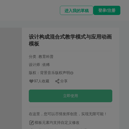
登录/注册
进入我的草稿
设计构成混合式教学模式与应用动画
模板
分类 :
教育科普
设计师 :
依稀
版权：背景音乐版权声明
97人收藏
分享
立即使用
在这里，您可以尽情发挥创意，实现无限可能！
模板元素均支持自定义修改