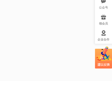
公众号
吃辣椒真的能助力
瘦身吗？mg视频帮
领会员
大众更好理解这一
疑问！
企业合作
光合作用科普视频
小课堂：太阳光如
何变成植物的美
食？
吃大蒜防癌？MG风
格视频帮大众更易
理解这个健康话
题！
自制酸奶的风险你
知道吗？创意MG视
频帮大家理解安全