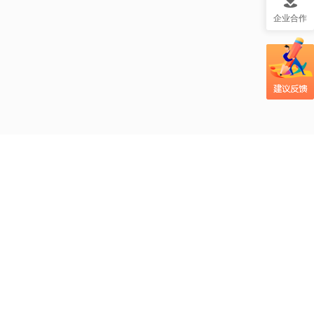
企业合作
吃辣椒真的能助力
瘦身吗？mg视频帮
大众更好理解这一
疑问！
光合作用科普视频
小课堂：太阳光如
何变成植物的美
食？
吃大蒜防癌？MG风
格视频帮大众更易
理解这个健康话
题！
自制酸奶的风险你
知道吗？创意MG视
关于