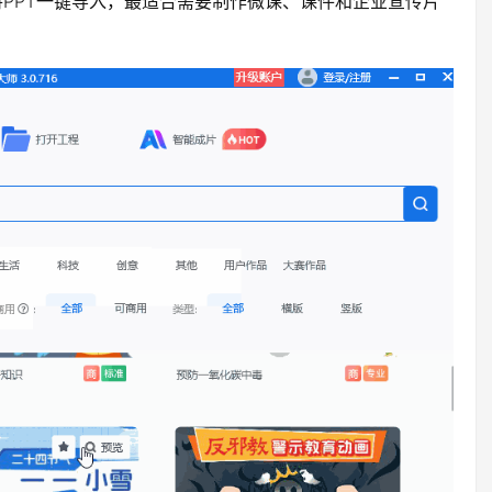
PPT一键导入，最适合需要制作微课、课件和企业宣传片