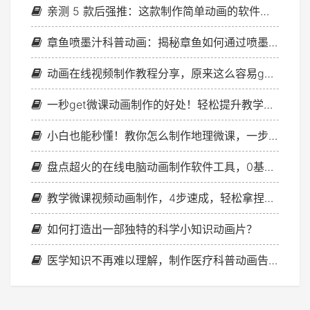
亲测 5 款后强推：这款制作简单动画的软件，新手直接闭眼入！
章鱼喷墨汁科普动画：揭秘章鱼如何通过喷墨自我保护
动画在线视频制作教程分享，原来这么容易get到！
一秒get微课动画制作的好处！轻松提升教学效果，让学习更有趣！
小白也能秒懂！教你怎么制作地理微课，一步步搞定超实用教程
盘点超火的在线电脑动画制作软件工具，0基础小白必看
教学微课视频动画制作，4步速成，轻松拿捏教学场景
如何打造出一部独特的科学小知识动画片？
医学知识不再难以理解，制作医疗科普动画告诉你