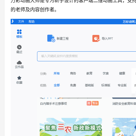
万彩动画大师是专为新手设计的客户端二维动画工具，支持
的老师及内容创作者。