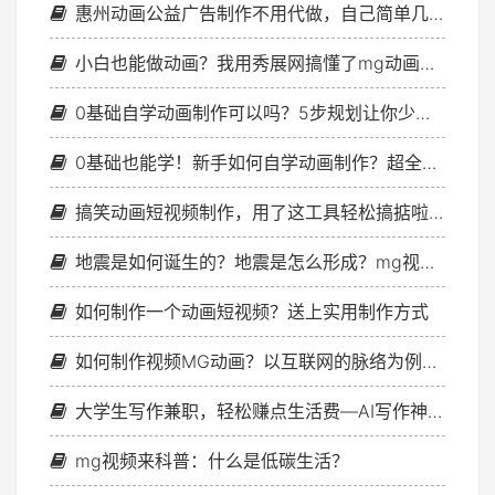
惠州动画公益广告制作不用代做，自己简单几步就能做！
小白也能做动画？我用秀展网搞懂了mg动画怎么做，超简单！
0基础自学动画制作可以吗？5步规划让你少走弯路
0基础也能学！新手如何自学动画制作？超全攻略来了！
搞笑动画短视频制作，用了这工具轻松搞掂啦！
地震是如何诞生的？地震是怎么形成？mg视频科学解读
如何制作一个动画短视频？送上实用制作方式
如何制作视频MG动画？以互联网的脉络为例子来揭秘
大学生写作兼职，轻松赚点生活费—AI写作神器万彩AI
mg视频来科普：什么是低碳生活？