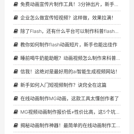
免费动画宣传片制作工具！3分钟出片，新手直接用
企业怎么做宣传短视频？这样做，效果拉满！
除了Flash，还有什么平台可以制作科普flash动画？
教你如何制作flash动画短片，新手也能出佳作
睡前喝牛奶能助眠？动画视频怎么制作来科普？
信我！这绝对是最好用的ai智能生成视频网站！
新手如何入门短视频制作？诀窍全在这篇
在线动画制作MG动画，这款工具太懂创作者了
MG视频动画制作报价低≠性价比高，这5个坑一定要避开！
揭秘动画制作神器！最简单的在线动画制作工具，让你轻松变身动画大师