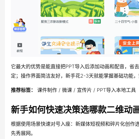
它最大的优势是能直接把PPT导入后添加动画和配音，省
定；操作界面简洁友好，新手花2-3天就能掌握基础功能
推荐标签：
课件制作 / 微课 / 宣传片 / PPT导入本地工具
新手如何快速决策选哪款二维动
根据使用场景快速对号入座：新媒体短视频和碎片化创作
先秀展网。