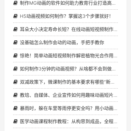
制作MG动画的软件如何助力教育行业打造高效微课？
H5动画视频如何制作？掌握这3个步骤就好！
耳朵大小决定寿命长短？在线动画短视频制作更好科普
没基础怎么制作会动的动画，手把手教你
惊艳！简单动画短视频制作解密植物光合作用全过程！
如何制作3分钟的动画视频？从啥都不会到做完超简单！
双减政策下，微课制作的基本要求有哪些“新变化”？
教培、自媒体、企业宣传如何用趣味动画短片做破圈传播？
暴雨时，躲在车里等雨停更安全吗？用小动画制作工具来科普
医学动画课程制作教程：从构思到成品，全程指导超贴心