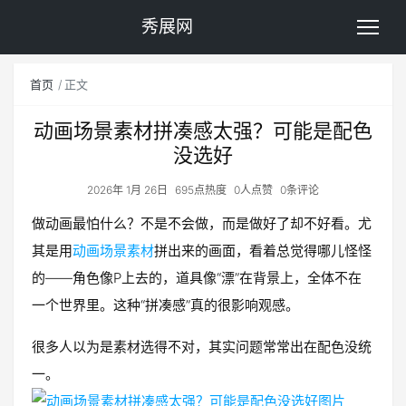
秀展网
首页
正文
动画场景素材拼凑感太强？可能是配色
没选好
2026年 1月 26日
695点热度
0人点赞
0条评论
做动画最怕什么？不是不会做，而是做好了却不好看。尤
其是用
动画场景素材
拼出来的画面，看着总觉得哪儿怪怪
的——角色像P上去的，道具像“漂”在背景上，全体不在
一个世界里。这种“拼凑感”真的很影响观感。
很多人以为是素材选得不对，其实问题常常出在配色没统
一。