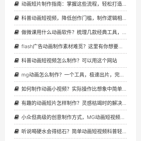
动画短片制作指南：掌握这些流程，轻松打造精彩动画！
科普动画短视频，降低创作门槛，制作逻辑相当简单
做微课用什么动画软件？梳理几款经典工具，长期使用更放心
flash广告动画制作素材难觅？这里有你想要的答案与方法！
科普动画短视频怎么制作？可以用这个网站
mg动画怎么制作？一个工具，极速出片，完全小白式操作
如何制作动画小视频？实际操作比想象中简单！
有趣的动画短片怎样制作？灵感枯竭时的解决妙招
小众但高级的创意制作方式，MG动画短视频解析
听说喝硬水会得结石？简单动画短视频科普轻松解答！