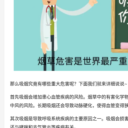
那么吸烟究竟有哪些重大危害呢？下面我们就来详细说说~
首先吸烟会增加患心血管疾病的风险。烟草中的有害化学
中风的风险。长期吸烟还会导致动脉硬化，使得血管变得
其次吸烟是导致呼吸系统疾病的主要原因之一。吸烟会损
还与哮喘和支气管炎等疾病有关。