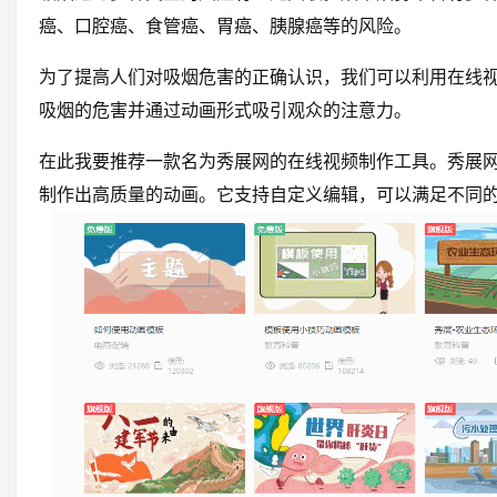
癌、口腔癌、食管癌、胃癌、胰腺癌等的风险。
为了提高人们对吸烟危害的正确认识，我们可以利用在线
吸烟的危害并通过动画形式吸引观众的注意力。
在此我要推荐一款名为秀展网的在线视频制作工具。秀展
制作出高质量的动画。它支持自定义编辑，可以满足不同