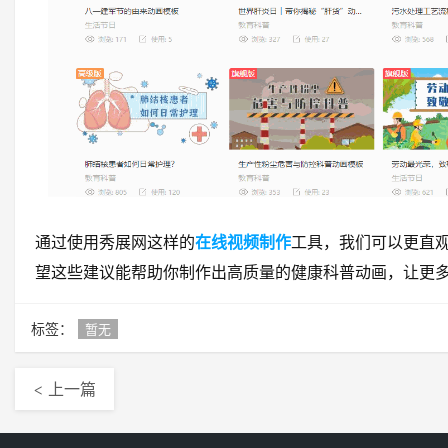
通过使用秀展网这样的
在线视频制作
工具，我们可以更直
望这些建议能帮助你制作出高质量的健康科普动画，让更
标签：
暂无
< 上一篇