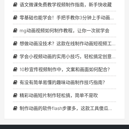
语文微课免费教学视频制作指南，新手快收藏
零基础也能学会！手把手教你3分钟上手动画制作，超简单！
mg动画视频如何制作教程，让你一次就学会
想做动画没技术？这款在线制作动画短视频工具让小白也能秒变大神！
学会小视频动画的实用小技巧，轻松搞定创意演示
10秒宣传视频制作中，文案和画面如何配合？
有没有简单易懂的趣味动画制作技巧指南？
精彩动画短片制作轻松搞，简单不是吹
制作动画的软件flash步骤多，这款工具傻瓜式操作