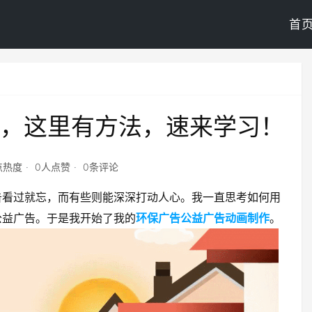
首
，这里有方法，速来学习！
5点热度
0人点赞
0条评论
告看过就忘，而有些则能深深打动人心。我一直思考如何用
公益广告。于是我开始了我的
环保广告公益广告动画制作
。