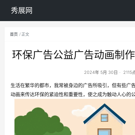
秀展网
首页
正文
环保广告公益广告动画制作
2024年 5月 30日
211
生活在繁华的都市，我常被身边的广告所吸引，但有些广
动画来传达环保的紧迫性和重要性，使之成为触动人心的