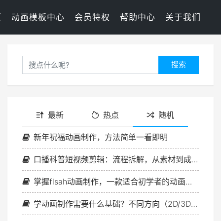
页
动画模板中心
会员特权
帮助中心
关于我们
搜索
最新
热点
随机
新年祝福动画制作，方法简单一看即明
口播科普短视频剪辑：流程拆解，从素材到成品的详细步骤
掌握flsah动画制作，一款适合初学者的动画制作工具
学动画制作需要什么基础？不同方向（2D/3D）基础要求大不同