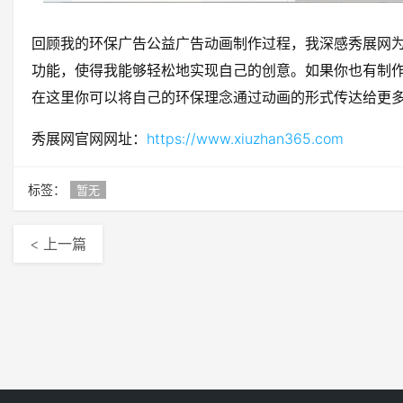
回顾我的环保广告公益广告动画制作过程，我深感秀展网
功能，使得我能够轻松地实现自己的创意。如果你也有制
在这里你可以将自己的环保理念通过动画的形式传达给更
秀展网官网网址：
https://www.xiuzhan365.com
标签：
暂无
< 上一篇