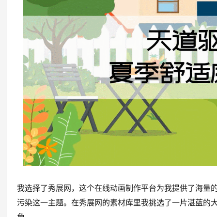
我选择了秀展网，这个在线动画制作平台为我提供了海量
污染这一主题。在秀展网的素材库里我挑选了一片湛蓝的