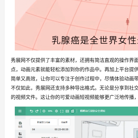
秀展网不仅提供了丰富的素材，还拥有简洁直观的操作界
点，动画元素就能轻松添加到你的作品中。再加上平台提
简单又高效，让你可以专注于创作过程中，尽情体验动画
不仅如此，秀展网还支持多种导出格式。无论是分享到社
的视频文件。这让你的可爱动画短视频能够更广泛地传播