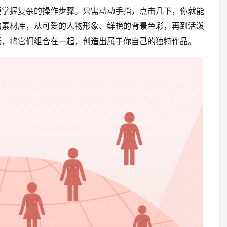
要掌握复杂的操作步骤。只需动动手指，点击几下，你就能
的素材库，从可爱的人物形象、鲜艳的背景色彩，再到活泼
素，将它们组合在一起，创造出属于你自己的独特作品。