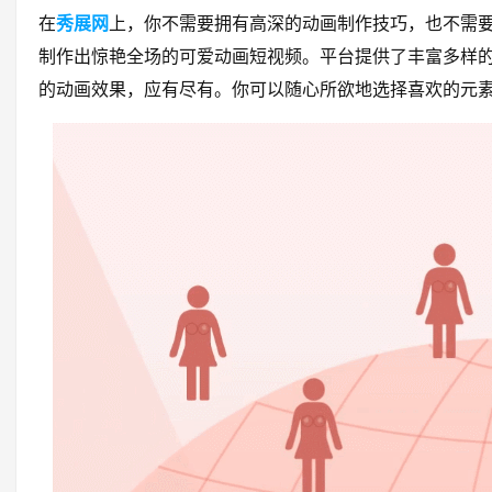
在
秀展网
上，你不需要拥有高深的动画制作技巧，也不需
制作出惊艳全场的可爱动画短视频。平台提供了丰富多样
的动画效果，应有尽有。你可以随心所欲地选择喜欢的元