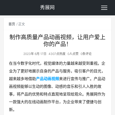
秀展网
首页
正文
制作高质量产品动画视频，让用户爱上
你的产品！
2023年 6月 17日
4307点热度
0人点赞
0条评论
在当今数字化时代，视觉媒体的力量越来越受到重视。企
业为了更好地展示自身的产品与服务，吸引客户的目光，
越来越多地借助
产品动画视频
来进行宣传与推广。产品动
画视频能够以生动的图像、动感的音乐和引人入胜的故
事，将产品的优势和特点直观地呈现给观众。秀展网作为
一款强大的在线动画制作平台，为企业带来了便捷与创
新。