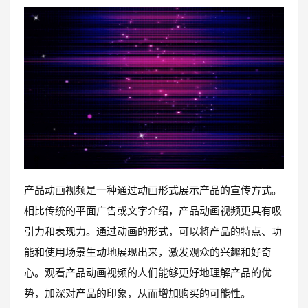
产品动画视频是一种通过动画形式展示产品的宣传方式。
相比传统的平面广告或文字介绍，产品动画视频更具有吸
引力和表现力。通过动画的形式，可以将产品的特点、功
能和使用场景生动地展现出来，激发观众的兴趣和好奇
心。观看产品动画视频的人们能够更好地理解产品的优
势，加深对产品的印象，从而增加购买的可能性。