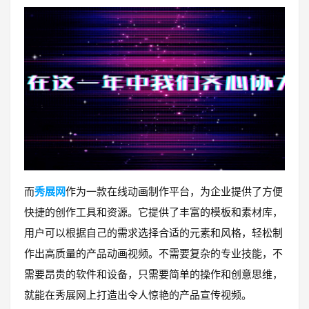
而
秀展网
作为一款在线动画制作平台，为企业提供了方便
快捷的创作工具和资源。它提供了丰富的模板和素材库，
用户可以根据自己的需求选择合适的元素和风格，轻松制
作出高质量的产品动画视频。不需要复杂的专业技能，不
需要昂贵的软件和设备，只需要简单的操作和创意思维，
就能在秀展网上打造出令人惊艳的产品宣传视频。