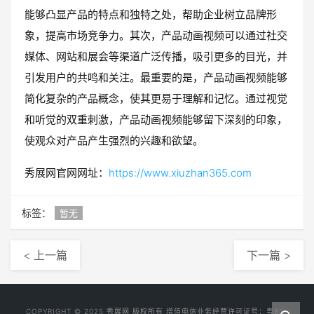
能够凸显产品的特点和独特之处，帮助企业树立品牌形
象，提高市场竞争力。其次，产品动画视频可以通过社交
媒体、网站和展会等渠道广泛传播，吸引更多的目光，并
引发用户的共鸣和关注。最重要的是，产品动画视频能够
简化复杂的产品概念，使其更易于理解和记忆。通过视觉
和听觉的双重刺激，产品动画视频能够留下深刻的印象，
使观众对产品产生强烈的兴趣和欲望。
秀展网官网网址：
https://www.xiuzhan365.com
标签：
暂无
< 上一篇
下一篇 >
COPYRIGHT © 2025
秀展网
版权所有 增值电信业务经营许可证号：
粤B2-