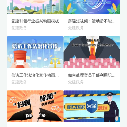
党建引领行业振兴动画模板
辟谣短视频：运动后不能喝冰水，喝冰水有害健康动画模板
党建政务
党建政务
旗舰版
旗舰版
预览
预览
信访工作法治化宣传动画模板
如何处理官员干部利用职权为他谋利？动画模板
党建政务
党建政务
旗舰版
旗舰版
预览
预览