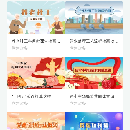
旗舰版
旗舰版
预览
预览
养老社工科普微课堂动画模板
污水处理工艺流程动画动画模板
党建政务
党建政务
旗舰版
旗舰版
预览
预览
“十四五”筠连打算这样干动画模板
铸牢中华民族共同体意识动画模板
党建政务
党建政务
旗舰版
旗舰版
预览
预览