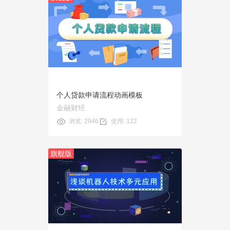
预览
使用
个人贷款申请流程动画模板
金融财经
浏览: 2946
使用: 122
旗舰版
预览
使用