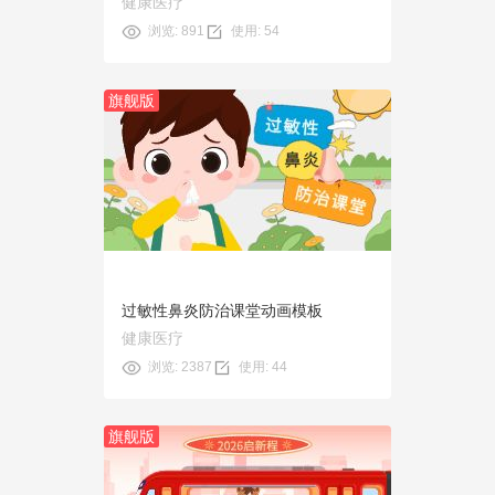
健康医疗
浏览: 891
使用: 54
旗舰版
预览
使用
过敏性鼻炎防治课堂动画模板
健康医疗
浏览: 2387
使用: 44
旗舰版