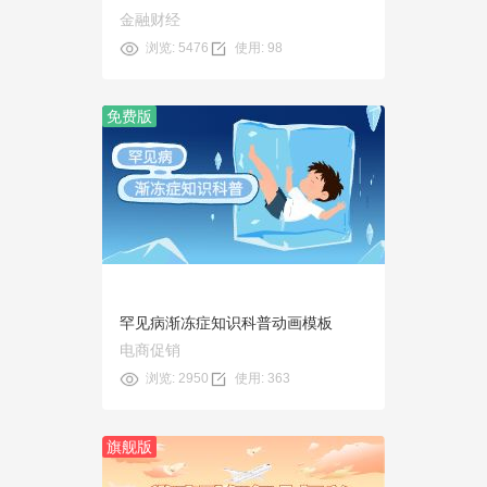
金融财经
浏览: 5476
使用: 98
免费版
预览
使用
罕见病渐冻症知识科普动画模板
电商促销
浏览: 2950
使用: 363
旗舰版