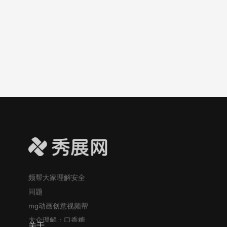
疑问！
光合作用科普视频
小课堂：太阳光如
何变成植物的美
食？
吃大蒜防癌？MG风
格视频帮大众更易
理解这个健康话
题！
自制酸奶的风险你
知道吗？创意MG视
频帮大家理解安全
问题
mg动画创意视频帮
大众理解：口香糖
咽下肚的风险
关于