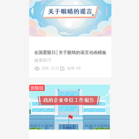
预览
使用
全国爱眼日│关于眼睛的谣言动画模板
健康医疗
浏览: 2131
使用: 68
旗舰版
预览
使用