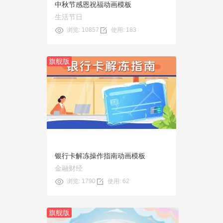
中秋节感恩祝福动画模板
生活节日
浏览: 10857
使用: 183
旗舰版
预览
使用
银行卡解冻操作指南动画模板
金融财经
浏览: 1790
使用: 62
旗舰版