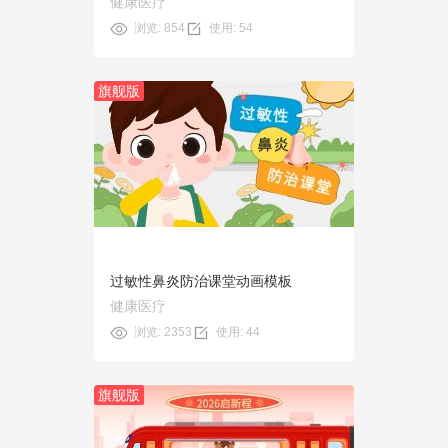
健康医疗
浏览: 854
使用: 54
旗舰版
预览
使用
过敏性鼻炎防治课堂动画模板
健康医疗
浏览: 2353
使用: 44
旗舰版