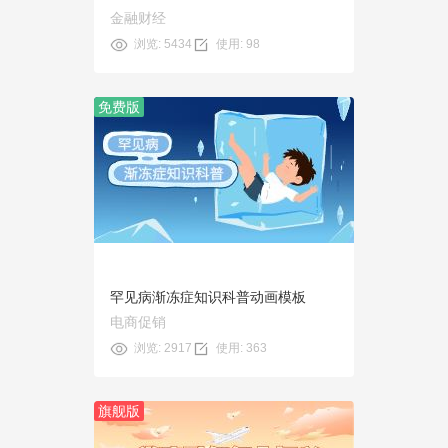
金融财经
浏览: 5434
使用: 98
免费版
预览
使用
罕见病渐冻症知识科普动画模板
电商促销
浏览: 2917
使用: 363
旗舰版