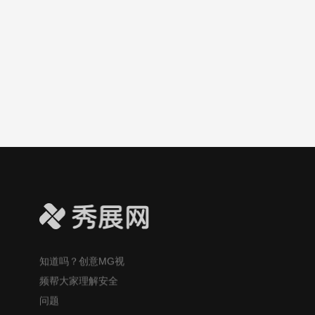
瘦身吗？mg视频帮
大众更好理解这一
疑问！
光合作用科普视频
小课堂：太阳光如
何变成植物的美
食？
吃大蒜防癌？MG风
格视频帮大众更易
理解这个健康话
题！
自制酸奶的风险你
知道吗？创意MG视
频帮大家理解安全
问题
mg动画创意视频帮