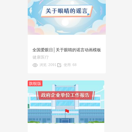
预览
使用
全国爱眼日│关于眼睛的谣言动画模板
健康医疗
浏览: 2091
使用: 68
旗舰版
预览
使用