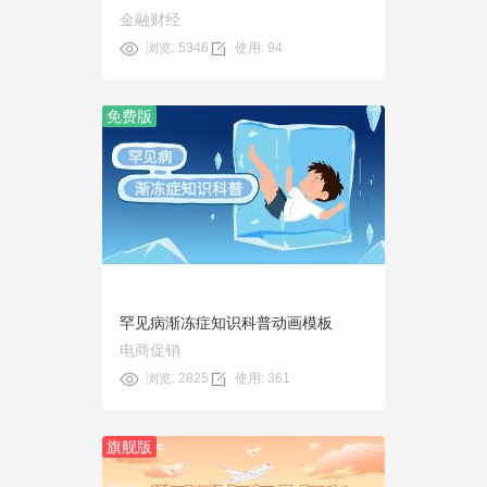
金融财经
浏览: 5346
使用: 94
免费版
预览
使用
罕见病渐冻症知识科普动画模板
电商促销
浏览: 2825
使用: 361
旗舰版