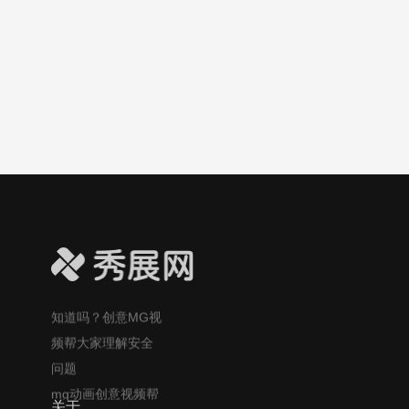
大众更好理解这一
疑问！
光合作用科普视频
小课堂：太阳光如
何变成植物的美
食？
吃大蒜防癌？MG风
格视频帮大众更易
理解这个健康话
题！
自制酸奶的风险你
知道吗？创意MG视
频帮大家理解安全
问题
mg动画创意视频帮
大众理解：口香糖
关于