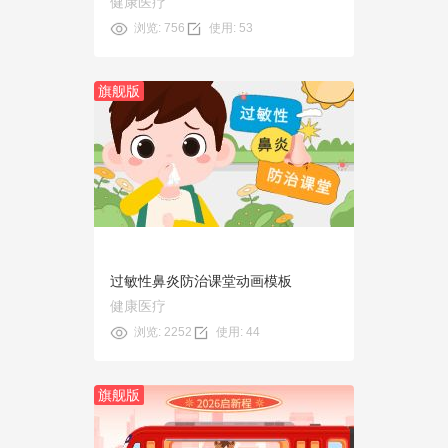
健康医疗
浏览: 756
使用: 53
旗舰版
预览
使用
过敏性鼻炎防治课堂动画模板
健康医疗
浏览: 2252
使用: 44
旗舰版