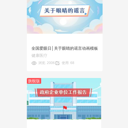
预览
使用
全国爱眼日│关于眼睛的谣言动画模板
健康医疗
浏览: 2006
使用: 68
旗舰版
预览
使用