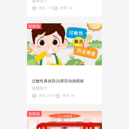
健康医疗
浏览: 778
使用: 54
旗舰版
预览
使用
过敏性鼻炎防治课堂动画模板
健康医疗
浏览: 2274
使用: 44
旗舰版