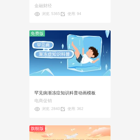
金融财经
浏览: 5365
使用: 94
免费版
预览
使用
罕见病渐冻症知识科普动画模板
电商促销
浏览: 2840
使用: 362
旗舰版