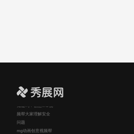
大众更好理解这一
疑问！
光合作用科普视频
小课堂：太阳光如
何变成植物的美
食？
吃大蒜防癌？MG风
格视频帮大众更易
理解这个健康话
题！
自制酸奶的风险你
知道吗？创意MG视
频帮大家理解安全
问题
mg动画创意视频帮
大众理解：口香糖