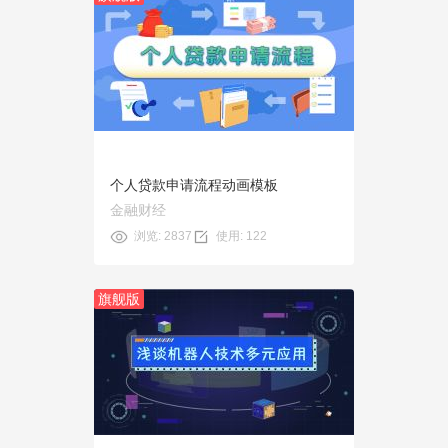
预览
使用
个人贷款申请流程动画模板
金融财经
浏览: 2837
使用: 122
旗舰版
预览
使用