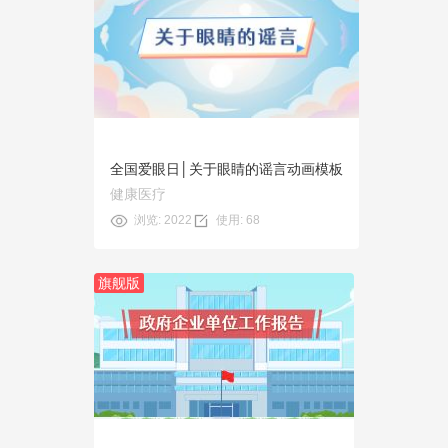
预览
使用
全国爱眼日│关于眼睛的谣言动画模板
健康医疗
浏览: 2022
使用: 68
旗舰版
预览
使用