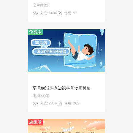
金融财经
浏览: 5404
使用: 97
免费版
预览
使用
罕见病渐冻症知识科普动画模板
电商促销
浏览: 2876
使用: 362
旗舰版