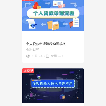
预览
使用
个人贷款申请流程动画模板
金融财经
浏览: 2873
使用: 122
旗舰版
预览
使用