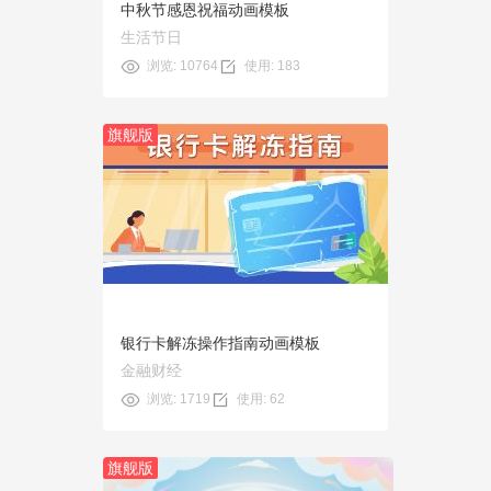
中秋节感恩祝福动画模板
生活节日
浏览: 10764
使用: 183
旗舰版
预览
使用
银行卡解冻操作指南动画模板
金融财经
浏览: 1719
使用: 62
旗舰版