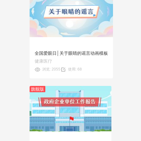
预览
使用
全国爱眼日│关于眼睛的谣言动画模板
健康医疗
浏览: 2055
使用: 68
旗舰版
预览
使用