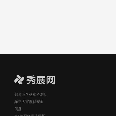
大众更好理解这一
疑问！
光合作用科普视频
小课堂：太阳光如
何变成植物的美
食？
吃大蒜防癌？MG风
格视频帮大众更易
理解这个健康话
题！
自制酸奶的风险你
知道吗？创意MG视
频帮大家理解安全
问题
mg动画创意视频帮
大众理解：口香糖