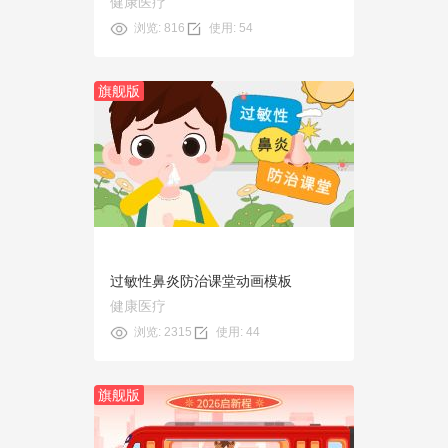
健康医疗
浏览: 816
使用: 54
旗舰版
预览
使用
过敏性鼻炎防治课堂动画模板
健康医疗
浏览: 2315
使用: 44
旗舰版