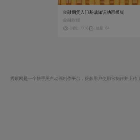
金融期货入门基础知识动画模板
金融财经
浏览: 3316
使用: 64
秀展网是一个快手黑白动画制作平台，很多用户使用它制作并上传
相关分类:
开头创意动画制作
|
入门动画制作
成都企业动画制作
|
演示视频动画制作
|
照
郑州mg动画制作
|
手绘科普动画制作
|
ppt
热门分类:
连云港动画制作
|
中专动画制作
|
南通动画制作
|
宁波宣传动画制作
|
独立动
深圳多媒体动画制作
|
毕业动画制作
|
在线
营销动画制作
|
新媒体手绘动画制作
|
教学