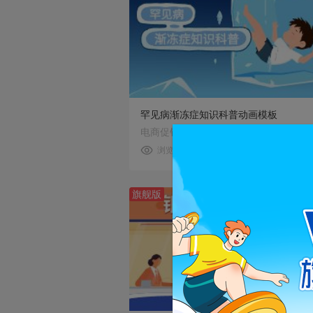
预览
使用
罕见病渐冻症知识科普动画模板
电商促销
浏览: 2815
使用: 361
旗舰版
预览
使用