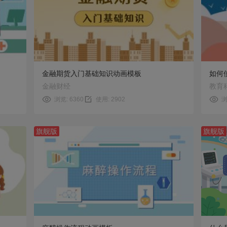
预览
使用
金融期货入门基础知识动画模板
如何
金融财经
教育
浏览: 6360
使用: 2902
浏
旗舰版
旗舰版
预览
使用