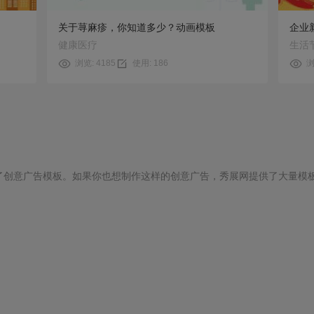
关于荨麻疹，你知道多少？动画模板
企业
健康医疗
生活
浏览: 4185
使用: 186
浏
了创意广告模板。如果你也想制作这样的创意广告，秀展网提供了大量模
|
无锡影视动画制作
|
威海三维动画制作
|
商业地产动画制作
|
建筑多媒体
片视频动画制作
|
消防系统动画制作
|
物理ppt动画制作
|
趣味动物动画制作
|
片头动画制作
|
卡通松鼠的动画制作
|
怎样进行动画制作
|
重庆电脑动画制作
|
希沃课件 动画制作
|
最好的动画制作
|
毕业季动画制作
画制作
|
二维小动画制作
|
沈阳地产动画制作
|
儿童宣传动画制作
|
威海mg动
文字小动画制作
|
简易南京动画制作
|
网上教动画制作
|
广东二维动画制作
|
课件里动画制作
|
影视动画动画制作
|
河南地产动画制作
|
2d产品动画制作
|