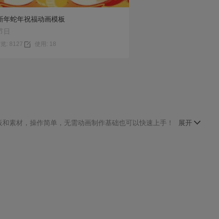
新年蛇年祝福动画模板
节日
览: 8127
使用: 18
板和素材，操作简单，无需动画制作基础也可以快速上手！
展开
动画制作
|
手机手绘的动画制作
|
数学几何图动画制作
|
企业招聘动画制作
|
|
二维创意动画制作
|
50秒动画制作
|
画制作
|
精美课件动画制作
|
宿州动画制作
|
简单有趣的动画制作
|