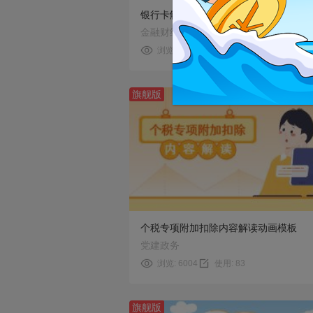
银行卡解冻操作指南动画模板
金融财经
浏览: 1665
使用: 62
旗舰版
预览
使用
个税专项附加扣除内容解读动画模板
党建政务
浏览: 6004
使用: 83
旗舰版