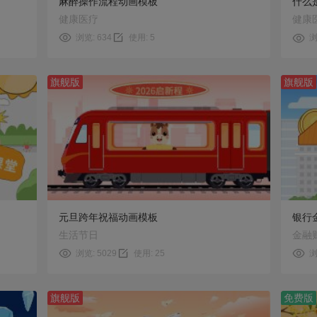
麻醉操作流程动画模板
什么
健康医疗
健康
浏览: 634
使用: 5
浏
旗舰版
旗舰版
预览
使用
元旦跨年祝福动画模板
银行
生活节日
金融
浏览: 5029
使用: 25
浏
旗舰版
免费版