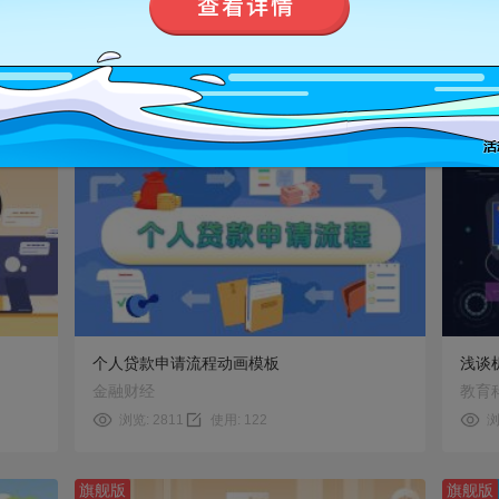
全国爱眼日│关于眼睛的谣言动画模板
政府
健康医疗
党建
浏览: 1999
使用: 68
浏
旗舰版
旗舰版
预览
使用
个人贷款申请流程动画模板
浅谈
金融财经
教育
浏览: 2811
使用: 122
浏
旗舰版
旗舰版