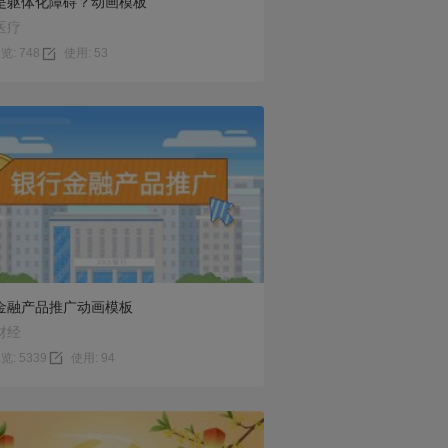
是躯体化障碍？动画模板
医疗
览: 748
使用: 53
预览
使用
金融产品推广动画模板
财经
览: 5339
使用: 94