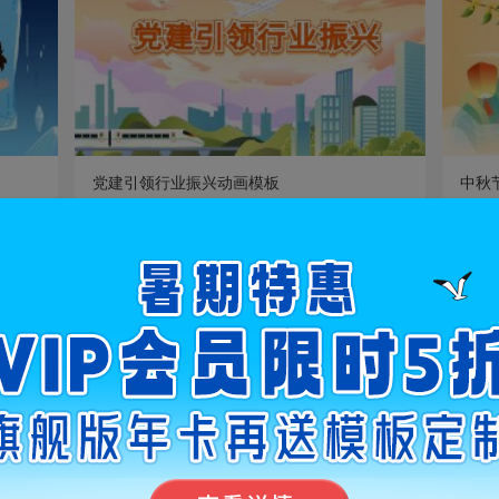
预览
使用
党建引领行业振兴动画模板
中秋
党建政务
生活
浏览: 2296
使用: 69
浏
旗舰版
旗舰版
预览
使用