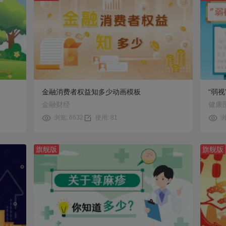
预览
使用
金融消费者权益知多少动画模板
“弱
金融财经
健康
浏览: 6632
使用: 81
浏
旗舰版
旗舰版
预览
使用