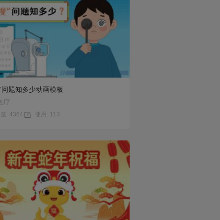
预览
使用
视”问题知多少动画模板
医疗
览: 4364
使用: 113
预览
使用