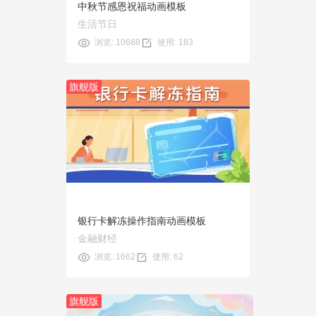
中秋节感恩祝福动画模板
生活节日
浏览: 10688
使用: 183
旗舰版
预览
使用
银行卡解冻操作指南动画模板
金融财经
浏览: 1662
使用: 62
旗舰版