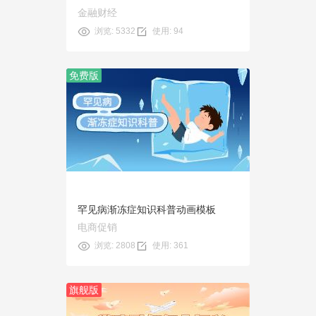
金融财经
浏览: 5332
使用: 94
免费版
预览
使用
罕见病渐冻症知识科普动画模板
电商促销
浏览: 2808
使用: 361
旗舰版