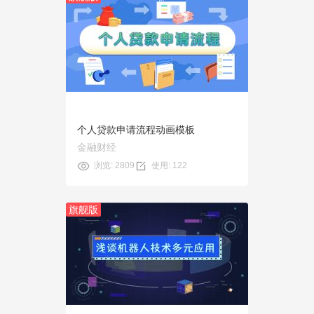
预览
使用
个人贷款申请流程动画模板
金融财经
浏览: 2809
使用: 122
旗舰版
预览
使用