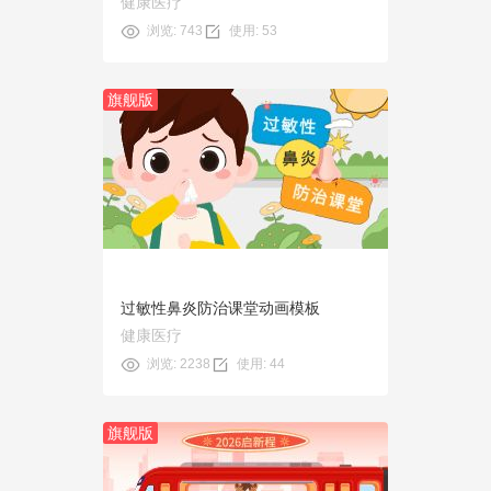
健康医疗
浏览: 743
使用: 53
旗舰版
预览
使用
过敏性鼻炎防治课堂动画模板
健康医疗
浏览: 2238
使用: 44
旗舰版