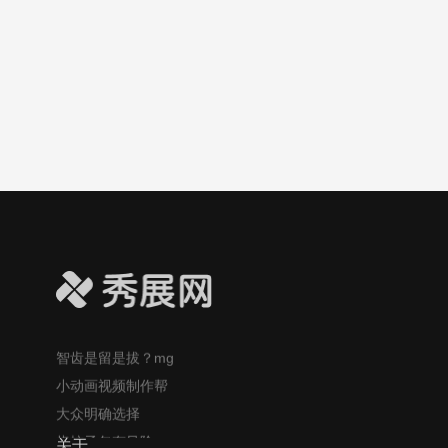
吃大蒜防癌？MG风
格视频帮大众更易
理解这个健康话
题！
自制酸奶的风险你
知道吗？创意MG视
频帮大家理解安全
问题
mg动画创意视频帮
大众理解：口香糖
咽下肚的风险
智齿是留是拔？mg
小动画视频制作帮
大众明确选择
挠蚊子包有风险，
趣味科普小动画制
关于