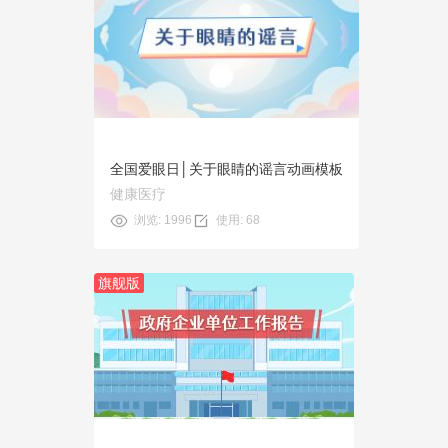
预览
使用
全国爱眼日│关于眼睛的谣言动画模板
健康医疗
浏览: 1996
使用: 68
旗舰版
预览
使用