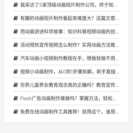
我采访了5家顶级动画短片制作公司，终于知道为啥价格差这么多！
有趣的动画短片制作看起来难度大？这篇文章让你找回信心！
用动画讲述科学故事：知识科普视频动画的创意与表现
活动预热宣传视频怎么制作？实用动画方法推荐来了
汽车动画小视频制作教程在手，想做就做不用愁！
视频小动画制作，从0到1步骤拆解，新手直接练
穷养儿富养女教育观念真的正确吗？教育宣传视频制作来推广
Flash广告动画制作难做吗？掌握方法，轻松出佳作！
免费在线动画制作工具推荐！就用这个，谁用谁知道好