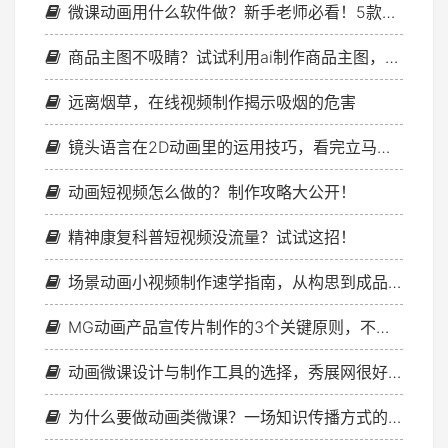
微课动画用什么软件做？新手老师必看！5款神器让你秒变动画高手！
商品主图不吸睛？试试利用ai制作商品主图，效果大不同！
远离烟草，在线视频制作揭示吸烟的危害
镜头语言在2D动画里的运用技巧，看完立马能用
动画短视频怎么做的？制作攻略大公开！
精神康复科普短视频没流量？试试这招！
场景动画小视频制作速学指南，从构思到成品全过程大揭秘！
MG动画产品宣传片制作的3个关键原则，不踩坑才是高效！
动画微课设计与制作工具的选择，秀展网很好用！
为什么要做动画类微课？一场知识传播方式的进化