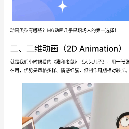
动画类型有哪些？MG动画几乎是职场人的第一选择！
二、二维动画（2D Animation）
就是我们小时候看的《猫和老鼠》《大头儿子》，用一张
在用，优势是风格多样、情感细腻，但制作周期相对较长