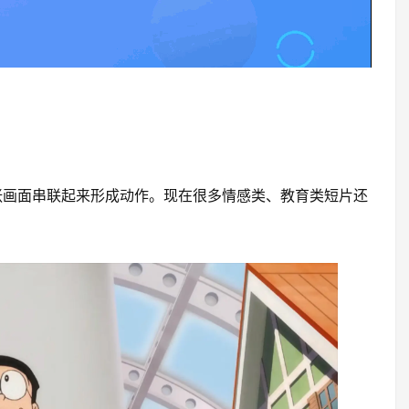
张画面串联起来形成动作。现在很多情感类、教育类短片还
。