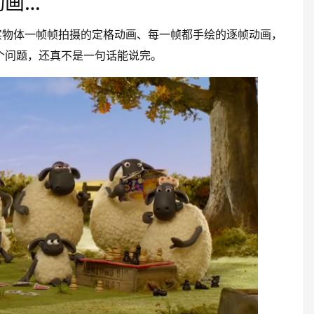
动画…
实物体一帧帧拍摄的定格动画、每一帧都手绘的逐帧动画，
这个问题，还真不是一句话能说完。