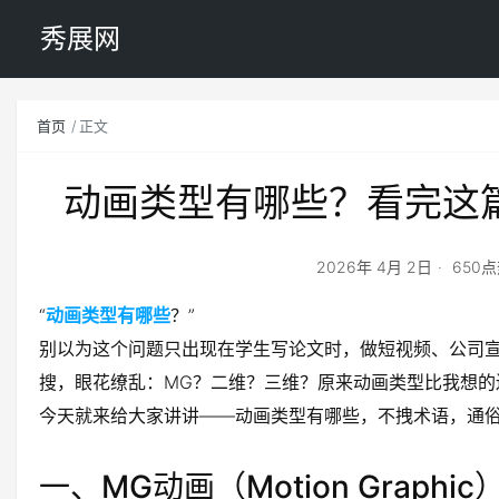
秀展网
首页
正文
动画类型有哪些？看完这
2026年 4月 2日
650
“
动画类型有哪些
？”
别以为这个问题只出现在学生写论文时，做短视频、公司
搜，眼花缭乱：MG？二维？三维？原来动画类型比我想的
今天就来给大家讲讲——动画类型有哪些，不拽术语，通
一、MG动画（Motion Graphic