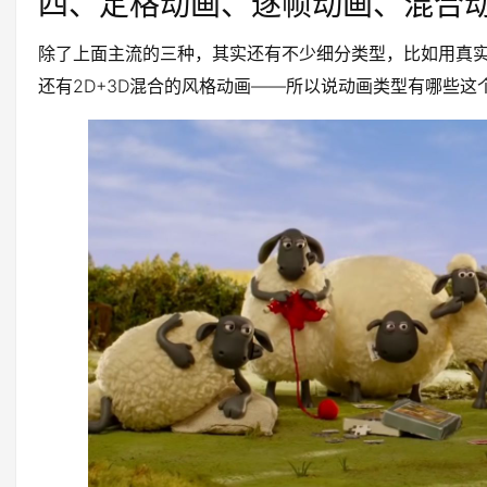
四、定格动画、逐帧动画、混合
除了上面主流的三种，其实还有不少细分类型，比如用真
还有2D+3D混合的风格动画——所以说动画类型有哪些