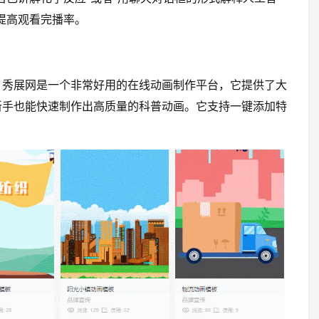
提高观看完播率。
。秀展网是一个非常好用的在线动画制作平台，它提供了大
新手也能快速制作出高质量的科普动画。它支持一键添加特