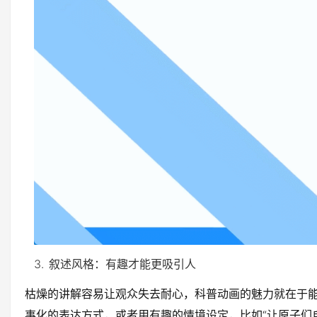
叙述风格：有趣才能更吸引人
枯燥的讲解容易让观众失去耐心，科普动画的魅力就在于
事化的表达方式，或者用有趣的情境设定，比如“让原子们