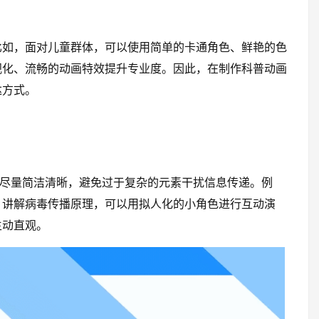
比如，面对儿童群体，可以使用简单的卡通角色、鲜艳的色
视化、流畅的动画特效提升专业度。因此，在制作科普动画
达方式。
要尽量简洁清晰，避免过于复杂的元素干扰信息传递。例
；讲解病毒传播原理，可以用拟人化的小角色进行互动演
生动直观。