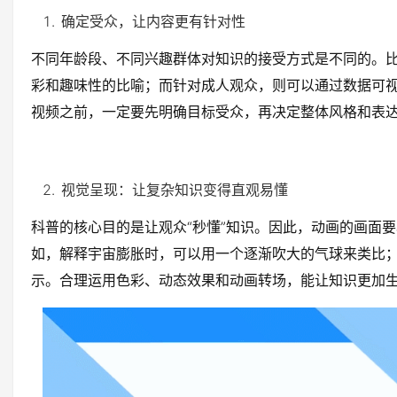
确定受众，让内容更有针对性
不同年龄段、不同兴趣群体对知识的接受方式是不同的。
彩和趣味性的比喻；而针对成人观众，则可以通过数据可
视频之前，一定要先明确目标受众，再决定整体风格和表
视觉呈现：让复杂知识变得直观易懂
科普的核心目的是让观众“秒懂”知识。因此，动画的画面
如，解释宇宙膨胀时，可以用一个逐渐吹大的气球来类比
示。合理运用色彩、动态效果和动画转场，能让知识更加