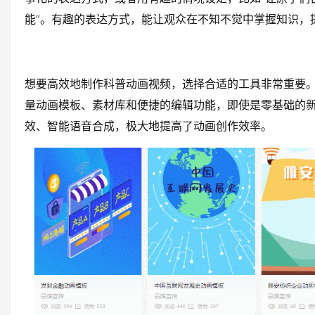
能”。有趣的表达方式，能让观众在不知不觉中掌握知识，
想要高效地制作科普动画视频，选择合适的工具非常重要
量动画模板、素材库和便捷的编辑功能，即使是零基础的
效、智能语音合成，极大地提高了动画创作效率。