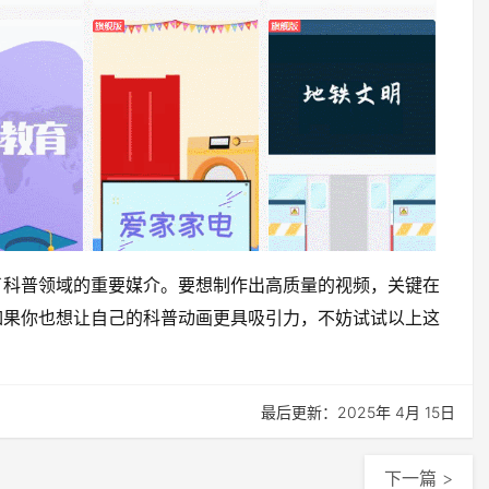
了科普领域的重要媒介。要想制作出高质量的视频，关键在
如果你也想让自己的科普动画更具吸引力，不妨试试以上这
最后更新：2025年 4月 15日
下一篇 >