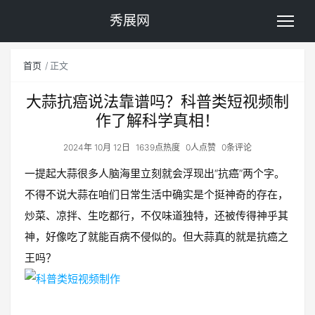
秀展网
首页
正文
大蒜抗癌说法靠谱吗？科普类短视频制
作了解科学真相！
2024年 10月 12日
1639点热度
0人点赞
0条评论
一提起大蒜很多人脑海里立刻就会浮现出“抗癌”两个字。
不得不说大蒜在咱们日常生活中确实是个挺神奇的存在，
炒菜、凉拌、生吃都行，不仅味道独特，还被传得神乎其
神，好像吃了就能百病不侵似的。但大蒜真的就是抗癌之
王吗？