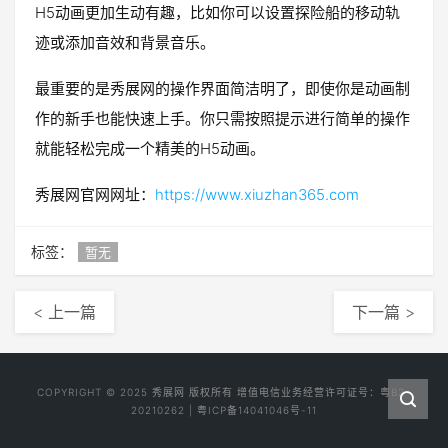
H5动画更加生动有趣，比如你可以设置探险船的移动轨
迹或添加音效和背景音乐。
最重要的是秀展网的操作界面简洁明了，即使你是动画制
作的新手也能快速上手。你只需按照提示进行简单的操作
就能轻松完成一个精美的H5动画。
秀展网官网网址：
https://www.xiuzhan365.com
标签：
暂无
< 上一篇
下一篇 >
COPYRIGHT © 2025
秀展网
版权所有 增值电信业务经营许可证号：
粤B2-
20210262
|
粤ICP备14041046号-11