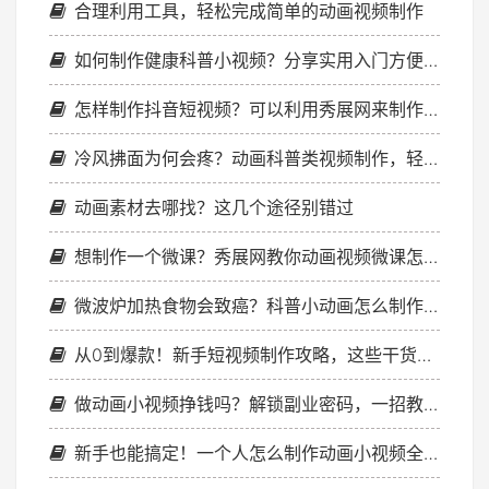
合理利用工具，轻松完成简单的动画视频制作
如何制作健康科普小视频？分享实用入门方便，新手必看！
怎样制作抖音短视频？可以利用秀展网来制作抖音短视频
冷风拂面为何会疼？动画科普类视频制作，轻松理解科学原理！
动画素材去哪找？这几个途径别错过
想制作一个微课？秀展网教你动画视频微课怎么做！
微波炉加热食物会致癌？科普小动画怎么制作？
从0到爆款！新手短视频制作攻略，这些干货你一定要懂！
做动画小视频挣钱吗？解锁副业密码，一招教你用动画小视频打造稳定副业收入
新手也能搞定！一个人怎么制作动画小视频全攻略来了