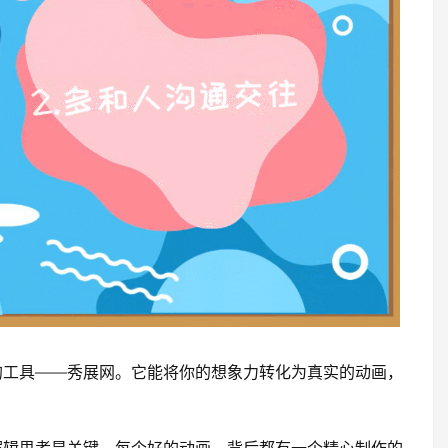
的工具——秀展网。它能将你的想象力转化为真实的动画，