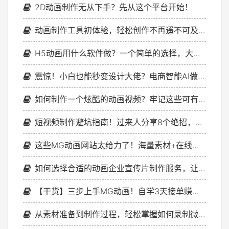
2D动画制作无从下手？先从这个平台开始！
动画制作工具初体验，轻松创作不再遥不可及！
H5动画用什么软件做？一个简单的选择，大有收获
震惊！小白也能秒变设计大佬？电商智能AI做图神器大揭秘！
如何制作一个炫酷的动画视频？牢记这些可有所成
短视频制作避坑指南！过来人分享8个绝招，照着做就能涨粉！
这些MG动画网站太给力了！海量素材+在线制作一键搞定
如何选择合适的动画企业宣传片制作服务，让品牌形象更具魅力
【干货】三步上手MG动画！自学3天接单赚外快，高效小白必看教程
从素材准备到制作过程，轻松掌握如何录制微课动画的窍门！