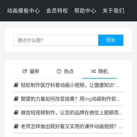
页
动画模板中心
会员特权
帮助中心
关于我们
搜索
最新
热点
随机
轻松制作医疗科普动画小视频，让健康知识“动”起来
期望的力量如何改变结果？用mg动画制作软件来讲述皮格马利翁效应！
微信短视频制作，让您的品牌在微信上脱颖而出
老师怎样做出既好看又实用的课件动画视频？这4个技巧请收好