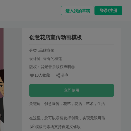
登录/注册
进入我的草稿
创意花店宣传动画模板
分类 :
品牌宣传
设计师 :
香香的榴莲
版权：背景音乐版权声明
13人收藏
分享
立即使用
关键词 : 创意宣传，花艺，花店，艺术，生活
在这里，您可以尽情发挥创意，实现无限可能！
模板元素均支持自定义修改